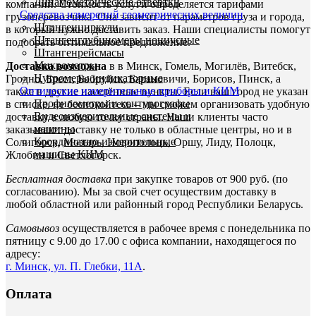
Динамометрические отвертки
компаний. Стоимость услуги определяется тарифами
Средства измерений геометрических величин
грузоперевозчика. Она зависит от параметров груза и города,
Штангенциркули
в который нужно доставить заказ. Наши специалисты помогут
Штангенглубиномеры нониусные
подобрать оптимальное предложение.
Штангенрейсмасы
Микрометры
Доставка возможна
в в Минск, Гомель, Могилёв, Витебск,
Нутромеры индикаторные
Гродно, Брест, Бобруйск, Барановичи, Борисов, Пинск, а
Оптические измерительные приборы и КИМ
также в другие населённые пункты. Если ваш город не указан
Профилометры и контурографы
в списке, не беспокойтесь – мы сможем организовать удобную
Видеоизмерительные системы и
доставку в любую точку страны. Наши клиенты часто
машины
заказывают доставку не только в областные центры, но и в
Координатно-измерительные
Солигорск, Мозырь, Новополоцк, Оршу, Лиду, Полоцк,
машины КИМ
Жлобин и Светлогорск.
Бесплатная доставка
при закупке товаров от 900 руб. (по
согласованию). Мы за свой счет осуществим доставку в
любой областной или районный город Республики Беларусь.
Самовывоз
осуществляется в рабочее время с понедельника по
пятницу с 9.00 до 17.00 с офиса компании, находящегося по
адресу:
г. Минск, ул. П. Глебки, 11А
.
Оплата