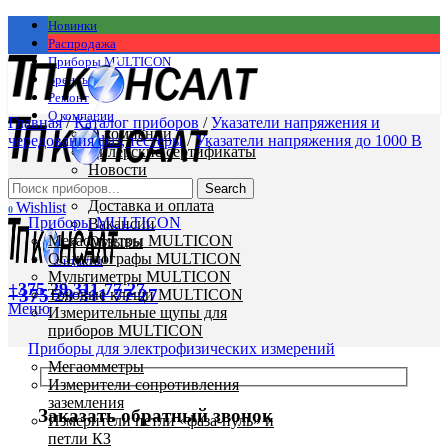
Новинки
Распродажа
Приборы MULTICON
Бренды
Ремонт
О компании
Главная
/
Каталог приборов
/
Указатели напряжения и
О компании
чередования фаз, тестеры
/
Указатели напряжения до 1000 В
Дилерские сертификаты
Новости
Статьи
Search
Доставка и оплата
Wishlist
0
Приборы MULTICON
Вакансии
Мегаомметры MULTICON
Отзывы
Осциллографы MULTICON
Контакты
Мультиметры MULTICON
+375 29 311 77 27
+375 29 311 77 27
Токовые клещи MULTICON
Меню
Измерительные щупы для
приборов MULTICON
Приборы для электрофизических измерений
Мегаомметры
Измерители сопротивления
заземления
Заказать обратный звонок
Измерители петли «фаза-нуль» и
петли КЗ