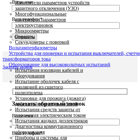
Ваше имя
Измерители параметров устройств
защитного отключения (УЗО)
Многофункциональные
Ваш телефон*
измерители параметров
электроустановок
Микроомметры
Омметры
Секундомеры с поверкой
Вольтамперфазометры
Устройства для проверки и испытания выключателей, счетч
трансформаторов тока
Оборудование для высоковольтных испытаний
Заказать звонок
Испытания изоляции кабелей и
оборудования
Испытание оболочек кабеля с
изоляцией из сшитого
полиэтилена
Установки для прожига (дожига)
Заказать обратный звонок
дефектной изоляции кабелей
Испытания средств защиты от
поражения электрическим током
Ваше имя
Испытания жидких диэлектриков
Диагностика коммутационного
оборудования
Ваш телефон*
Приборы и системы для
Увеличить