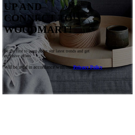
UP AND
CONNECT TO
WOODMART!
Be the first to learn about our latest trends and get
exclusive offers
Will be used in accordance with our
Privacy Policy