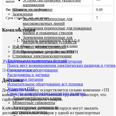
Устройства проверки указателей
менее
напряжения
Штанги изолирующие
Вес указателя, кг, не более
0,68
Заземления
Срок службы, лет, не менее
7
Заземления переносные для
высоковольтных линий
Заземления переносные для пожарных
Комплектация
машин и пожарных стволов
Заземления переносные для
1. Указатель напряжения УНВЛ-0,4
распределительных устройств
2. Очки с затемненными стеклами
Инструмент диэлектрический
Индивидуальные средства защиты
3. Проверочное устройство УПУН
Стремянки электроизолирующие
Тестеры аккумуляторных батарей
Руководство по эксплуатации и инструкция
Поиск мест возникновения электрических разрядов и утечек
Доставка и оплата
Геодезическое оборудование
Расходомеры и датчики
Источники питания
Доставка
Испытательное оборудование ж/д техники
Установки ГНБ
Доставка по Минску осуществляется силами компании «ТП
Средства измерения механических величин
консалт», используя собственный грузовой транспорт, что
Динамометрические ключи
гарантирует сохранность товаров.
Моментные гайковерты
Электронные измерители
Клиенты из других регионов Беларуси могут заказать
крутящего момента
доставку купленных товаров у одной из транспортных