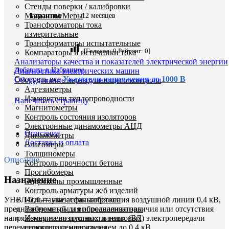
Стенды поверки / калибровки
Магазины/Меры
Гарантия
12 месяцев
Трансформаторы тока
измерительные
Трансформаторы испытательные
[Голосов:
0
Рейтинг:
0
]
Компараторы и источники тока
Анализаторы качества и показателей электрической энергии
Добавить в Избранное
Диагностика электрических машин
Смотреть все
Указатели напряжения до 1000 В
Оборудование неразрушающего контроля
Адгезиметры
Измерители теплопроводности
Напечатать страницу
Магнитометры
Контроль состояния изоляторов
Электронные динамометры АЦД
Описание
Динамометры
Доставка и оплата
Влагомеры
Толщиномеры
Описание
Контроль прочности бетона
Прогибомеры
Назначение
Эндоскопы промышленные
Контроль арматуры ж/б изделий
УНВЛ-0,4 — указатель напряжения воздушной линии 0,4 кВ,
Испытание асфальтобетона
предназначенный для определения наличия или отсутствия
Виброметры и виброанализаторы
напряжения на воздушных линиях (ВЛ) электропередачи
Измерители плотности тепловых
переменного тока напряжением до 0,4 кВ.
потоков и температуры