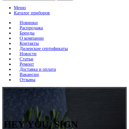
Меню
Каталог приборов
Новинки
Распродажа
Бренды
О компании
Контакты
Дилерские сертификаты
Новости
Статьи
Ремонт
Доставка и оплата
Вакансии
Отзывы
HEY YOU, SIGN