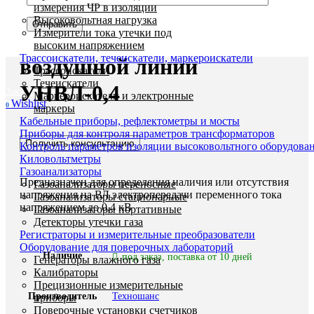
измерения ЧР в изоляции
Высоковольтная нагрузка
Измерители тока утечки под
Указатель напряжения
высоким напряжением
Трассоискатели, течеискатели, маркероискатели
воздушной линии
Трассоискатели
Течеискатели
УНВЛ-0,4
Заказать звонок
Маркероискатели и электронные
Wishlist
0
маркеры
Кабельные приборы, рефлектометры и мосты
Приборы для контроля параметров трансформаторов
Получить консультацию
Контроль параметров изоляции высоковольтного оборудова
Киловольтметры
Газоанализаторы
Предназначен для определения наличия или отсутствия
Газоанализаторы переносные
напряжения на ВЛ электропередачи переменного тока
Газоанализаторы стационарные
напряжением до 0,4 кВ
Газоанализаторы портативные
Детекторы утечки газа
Регистраторы и измерительные преобразователи
Оборудование для поверочных лабораторий
Наличие
под заказ, поставка от 10 дней
Генераторы влажного газа
Калибраторы
Прецизионные измерительные
Производитель
Техношанс
приборы
Поверочные установки счетчиков