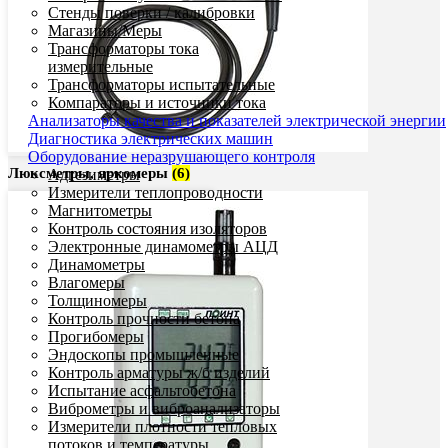
Стенды поверки / калибровки
Магазины/Меры
Трансформаторы тока
измерительные
Трансформаторы испытательные
Компараторы и источники тока
Анализаторы качества и показателей электрической энергии
Диагностика электрических машин
Оборудование неразрушающего контроля
Люксметры, яркомеры
(6)
Адгезиметры
Измерители теплопроводности
Магнитометры
Контроль состояния изоляторов
Электронные динамометры АЦД
Динамометры
Влагомеры
Толщиномеры
Контроль прочности бетона
Прогибомеры
Эндоскопы промышленные
Контроль арматуры ж/б изделий
Испытание асфальтобетона
Виброметры и виброанализаторы
Измерители плотности тепловых
потоков и температуры