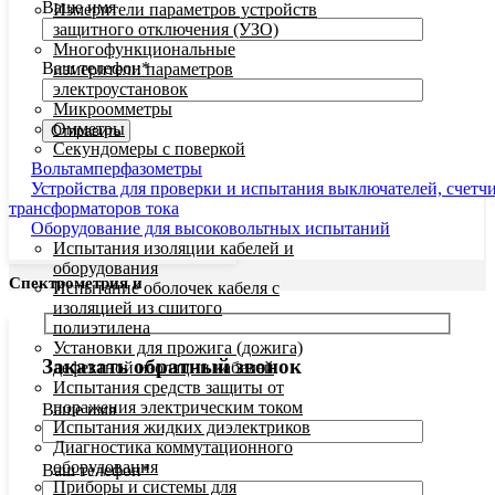
Ваше имя
Измерители параметров устройств
защитного отключения (УЗО)
Многофункциональные
Ваш телефон*
измерители параметров
электроустановок
Микроомметры
Омметры
Секундомеры с поверкой
Вольтамперфазометры
Устройства для проверки и испытания выключателей, счетч
трансформаторов тока
Оборудование для высоковольтных испытаний
Заказать звонок
Испытания изоляции кабелей и
оборудования
Спектрометрия и
Испытание оболочек кабеля с
колориметрия
(5)
изоляцией из сшитого
полиэтилена
Установки для прожига (дожига)
Заказать обратный звонок
дефектной изоляции кабелей
Испытания средств защиты от
поражения электрическим током
Ваше имя
Испытания жидких диэлектриков
Диагностика коммутационного
оборудования
Ваш телефон*
Приборы и системы для