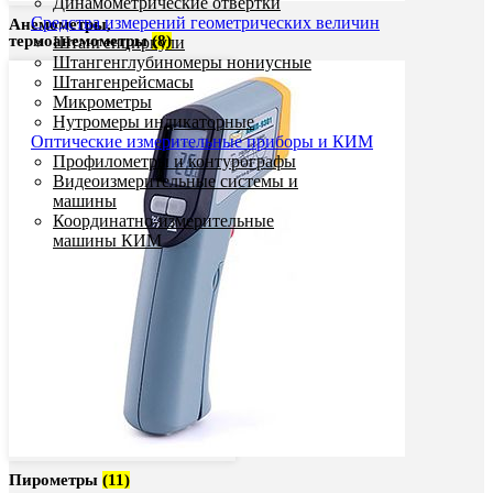
Динамометрические отвертки
Средства измерений геометрических величин
Анемометры,
термоанемометры
(8)
Штангенциркули
Штангенглубиномеры нониусные
Штангенрейсмасы
Микрометры
Нутромеры индикаторные
Оптические измерительные приборы и КИМ
Профилометры и контурографы
Видеоизмерительные системы и
машины
Координатно-измерительные
машины КИМ
Пирометры
(11)