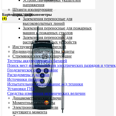
Устройства проверки указателей
напряжения
Штанги изолирующие
Заземления
Барометры, дифманометры
(4)
Заземления переносные для
высоковольтных линий
Заземления переносные для пожарных
машин и пожарных стволов
Заземления переносные для
распределительных устройств
Инструмент диэлектрический
Индивидуальные средства защиты
Стремянки электроизолирующие
Тестеры аккумуляторных батарей
Поиск мест возникновения электрических разрядов и утечек
Геодезическое оборудование
Расходомеры и датчики
Источники питания
Испытательное оборудование ж/д техники
Установки ГНБ
Средства измерения механических величин
Динамометрические ключи
Моментные гайковерты
Электронные измерители
крутящего момента