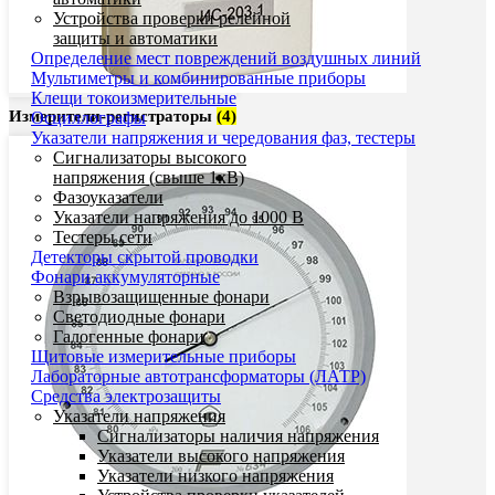
Устройства проверки релейной
защиты и автоматики
Определение мест повреждений воздушных линий
Мультиметры и комбинированные приборы
Клещи токоизмерительные
Измерители-регистраторы
(4)
Осциллографы
Указатели напряжения и чередования фаз, тестеры
Сигнализаторы высокого
напряжения (свыше 1кВ)
Фазоуказатели
Указатели напряжения до 1000 В
Тестеры сети
Детекторы скрытой проводки
Фонари аккумуляторные
Взрывозащищенные фонари
Светодиодные фонари
Галогенные фонари
Щитовые измерительные приборы
Лабораторные автотрансформаторы (ЛАТР)
Средства электрозащиты
Указатели напряжения
Сигнализаторы наличия напряжения
Указатели высокого напряжения
Указатели низкого напряжения