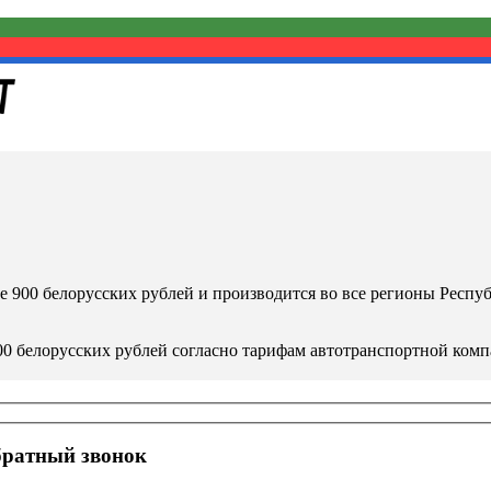
ше 900 белорусских рублей и производится во все регионы Респ
900 белорусских рублей согласно тарифам автотранспортной комп
ятницу с 9.00 до 17.00 с офиса компании, находящегося по адрес
братный звонок