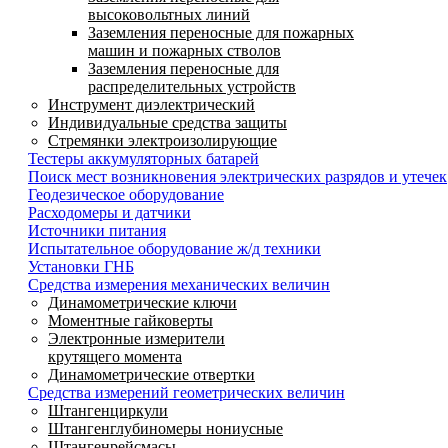
высоковольтных линий
Заземления переносные для пожарных
машин и пожарных стволов
Заземления переносные для
распределительных устройств
Инструмент диэлектрический
Индивидуальные средства защиты
Стремянки электроизолирующие
Тестеры аккумуляторных батарей
Поиск мест возникновения электрических разрядов и утечек
Геодезическое оборудование
Расходомеры и датчики
Источники питания
Испытательное оборудование ж/д техники
Установки ГНБ
Средства измерения механических величин
Динамометрические ключи
Моментные гайковерты
Электронные измерители
крутящего момента
Динамометрические отвертки
Средства измерений геометрических величин
Штангенциркули
Штангенглубиномеры нониусные
Штангенрейсмасы