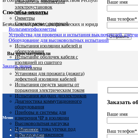
В соответствии с законодательством Республики Беларусь, расч
измерители параметров
Ваше имя
электроустановок
Способы оплаты
Микроомметры
Омметры
Ваш телефон*
Секундомеры с поверкой
Безналичный расчет для физических и юридических лиц - пере
Вольтамперфазометры
Устройства для проверки и испытания выключателей, счетч
Оборудование для высоковольтных испытаний
Испытания изоляции кабелей и
оборудования
Вы просматривали
Испытание оболочек кабеля с
изоляцией из сшитого
Заказать звонок
полиэтилена
Установки для прожига (дожига)
дефектной изоляции кабелей
Испытания средств защиты от
поражения электрическим током
Испытания жидких диэлектриков
Диагностика коммутационного
Заказать о
оборудования
Приборы и системы для
Ваше имя
измерения ЧР в изоляции
Меню
Высоковольтная нагрузка
Измерители тока утечки под
Новинки
Ваш телефон*
высоким напряжением
Распродажа