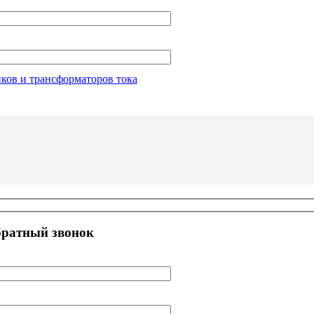
ет осуществляется в белорусских рублях.
числение денежных средств на расчетный счет компании.
иков и трансформаторов тока
братный звонок