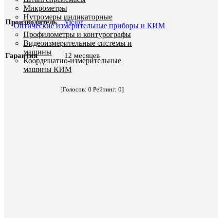
Микрометры
Нутромеры индикаторные
Производитель
Victor
Оптические измерительные приборы и КИМ
Профилометры и контурографы
Видеоизмерительные системы и
машины
Гарантия
12 месяцев
Координатно-измерительные
машины КИМ
[Голосов:
0
Рейтинг:
0
]