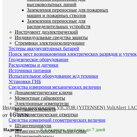
высоковольтных линий
Заземления переносные для пожарных
машин и пожарных стволов
Заземления переносные для
распределительных устройств
Инструмент диэлектрический
Индивидуальные средства защиты
Стремянки электроизолирующие
Тестеры аккумуляторных батарей
Поиск мест возникновения электрических разрядов и утечек
Геодезическое оборудование
Расходомеры и датчики
Источники питания
Испытательное оборудование ж/д техники
Установки ГНБ
Средства измерения механических величин
Динамометрические ключи
Моментные гайковерты
Электронные измерители
Индикатор напряжения VICTOR (YITENSEN) VoltAlert 1AC
крутящего момента
16
Динамометрические отвертки
BYN
Средства измерений геометрических величин
Штангенциркули
Наличие
в наличии, поставка до 7 дней
Штангенглубиномеры нониусные
Штангенрейсмасы