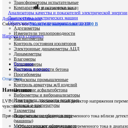
Трансформаторы испытательные
Компараторы и источники тока
[Голосов:
0
Рейтинг:
0
]
Анализаторы качества и показателей электрической энергии
Диагностика электрических машин
Добавить в Избранное
Оборудование неразрушающего контроля
Смотреть все
Указатели напряжения до 1000 В
Адгезиметры
Измерители теплопроводности
Напечатать страницу
Магнитометры
Контроль состояния изоляторов
Электронные динамометры АЦД
Динамометры
Влагомеры
Описание
Толщиномеры
Доставка и оплата
Контроль прочности бетона
Прогибомеры
Описание
Эндоскопы промышленные
Контроль арматуры ж/б изделий
Назначение
Испытание асфальтобетона
Виброметры и виброанализаторы
Измерители плотности тепловых
LVD1 Volt Light — бесконтактный детектор напряжения перем
потоков и температуры
чувствительностью.
Тахометры
Испытательное оборудование
При обнаружении напряжения переменного тока вблизи детекто
(машины)
Метрологическое оборудование
Обнаруживает напряжение переменного тока в диапазон