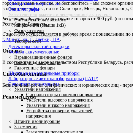
город не указан в списке, не беспокойтесь – мы сможем орган
Клещи токоизмерительные
в областные центры, но и в Солигорск, Мозырь, Новополоцк, 
Осциллографы
Указатели напряжения и чередования фаз, тестеры
Бесплатная доставка
при закупке товаров от 900 руб. (по сог
Сигнализаторы высокого
Республики Беларусь.
напряжения (свыше 1кВ)
Фазоуказатели
Самовывоз
осуществляется в рабочее время с понедельника по 
Указатели напряжения до 1000 В
г. Минск, ул. П. Глебки, 11А
.
Тестеры сети
Детекторы скрытой проводки
Оплата
Фонари аккумуляторные
Взрывозащищенные фонари
В соответствии с законодательством Республики Беларусь, расч
Светодиодные фонари
Галогенные фонари
Способы оплаты
Щитовые измерительные приборы
Лабораторные автотрансформаторы (ЛАТР)
Средства электрозащиты
Безналичный расчет для физических и юридических лиц - пере
Указатели напряжения
Сигнализаторы наличия напряжения
Рекомендуем
Указатели высокого напряжения
Указатели низкого напряжения
Устройства проверки указателей
напряжения
Штанги изолирующие
Заземления
Заземления переносные для