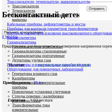
Трассоискатели, течеискатели, маркероискатели
Трассоискатели
Увеличить
Течеискатели
Бесконтактный детектор напр
Маркероискатели и электронные
маркеры
Кабельные приборы, рефлектометры и мосты
Приборы для контроля параметров трансформаторов
Получить консультацию
Заказать звонок
Контроль параметров изоляции высоковольтного оборудова
0
Wishlist
Киловольтметры
Газоанализаторы
Предназначен для бесконтактного измерения напряжения пере
Газоанализаторы переносные
Газоанализаторы стационарные
Газоанализаторы портативные
Детекторы утечки газа
Регистраторы и измерительные преобразователи
Наличие
под заказ, поставка от 10 дней
Оборудование для поверочных лабораторий
Генераторы влажного газа
Калибраторы
Производитель
Прецизионные измерительные
Fluke
приборы
Поверочные установки счетчиков
Стенды поверки / калибровки
Гарантия
12 месяцев
Магазины/Меры
Трансформаторы тока
измерительные