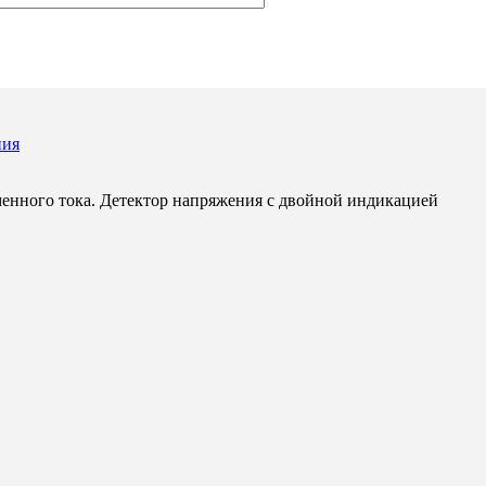
яжения LVD1 Volt Light
ния
менного тока. Детектор напряжения с двойной индикацией