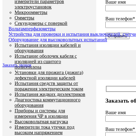
измерители параметров
Ваше имя
электроустановок
Микроомметры
Омметры
Ваш телефон*
Секундомеры с поверкой
Вольтамперфазометры
Устройства для проверки и испытания выключателей, счетч
Оборудование для высоковольтных испытаний
Испытания изоляции кабелей и
оборудования
Испытание оболочек кабеля с
изоляцией из сшитого
Заказать звонок
полиэтилена
Установки для прожига (дожига)
дефектной изоляции кабелей
Испытания средств защиты от
поражения электрическим током
Испытания жидких диэлектриков
Диагностика коммутационного
Заказать о
оборудования
Приборы и системы для
Ваше имя
измерения ЧР в изоляции
Высоковольтная нагрузка
Измерители тока утечки под
Ваш телефон*
высоким напряжением