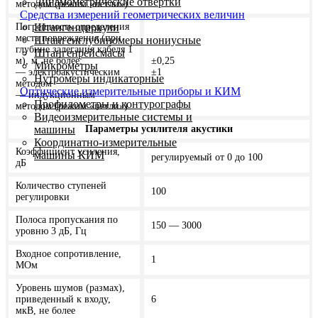
Динамометрические отвертки
методом (режим «петли»)
Средства измерений геометрических величин
Погрешность определения
Штангенциркули
места повреждения (при
Штангенглубиномеры нониусные
глубине залегания кабеля 1
Штангенрейсмасы
м), м, не более:
±0,25
Микрометры
— электроакустическим
±1
Нутромеры индикаторные
методом
Оптические измерительные приборы и КИМ
— индукционным
Профилометры и контурографы
методом (режим «петли»)
Видеоизмерительные системы и
Параметры усилителя акустики
машины
Координатно-измерительные
Коэффициент усиления,
машины КИМ
регулируемый от 0 до 100
дБ
Количество ступеней
100
регулировки
Полоса пропускания по
150 — 3000
уровню 3 дБ, Гц
Входное сопротивление,
1
МОм
Уровень шумов (размах),
приведенный к входу,
6
мкВ, не более