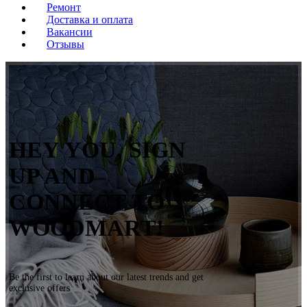
Ремонт
Доставка и оплата
Вакансии
Отзывы
HEY YOU, SIGN
UP AND
CONNECT TO
WOODMART!
Be the first to learn about our latest trends and get
exclusive offers