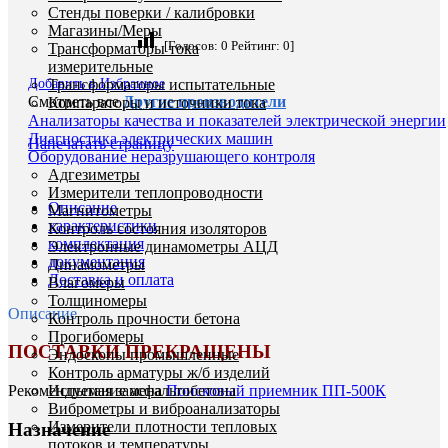
Стенды поверки / калибровки
Магазины/Меры
[Голосов:
0
Рейтинг:
0
]
Трансформаторы тока
измерительные
Добавить в Избранное
Трансформаторы испытательные
Смотреть все
Другие производители
Компараторы и источники тока
Анализаторы качества и показателей электрической энергии
Диагностика электрических машин
Напечатать страницу
Оборудование неразрушающего контроля
Адгезиметры
Измерители теплопроводности
Описание
Магнитометры
характеристики
Контроль состояния изоляторов
комплектация
Электронные динамометры АЦД
документация
Динамометры
Доставка и оплата
Влагомеры
Толщиномеры
Описание
Контроль прочности бетона
Прогибомеры
ПОСТАВКИ ПРЕКРАЩЕНЫ
Эндоскопы промышленные
Контроль арматуры ж/б изделий
Испытание асфальтобетона
Рекомендуемая замена
Поисковый приемник ПП-500К
Виброметры и виброанализаторы
Измерители плотности тепловых
Назначение
потоков и температуры