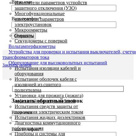
Ваше имя
Измерители параметров устройств
защитного отключения (УЗО)
Многофункциональные
Ваш телефон*
измерители параметров
электроустановок
Микроомметры
Омметры
Секундомеры с поверкой
Вольтамперфазометры
Устройства для проверки и испытания выключателей, счетч
трансформаторов тока
Оборудование для высоковольтных испытаний
Заказать звонок
Испытания изоляции кабелей и
оборудования
Испытание оболочек кабеля с
изоляцией из сшитого
полиэтилена
Установки для прожига (дожига)
Заказать обратный звонок
дефектной изоляции кабелей
Испытания средств защиты от
поражения электрическим током
Ваше имя
Испытания жидких диэлектриков
Диагностика коммутационного
оборудования
Ваш телефон*
Приборы и системы для
Увеличить