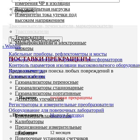
измерения ЧР в изоляции
Высоковольтная нагрузка
Измерители тока утечки под
Приемник ПОИСК-2006М
высоким напряжением
Трассоискатели, течеискатели, маркероискатели
Трассоискатели
Течеискатели
Получить консультацию
Заказать звонок
Маркероискатели и электронные
Wishlist
0
маркеры
Кабельные приборы, рефлектометры и мосты
ПОСТАВКИ ПРЕКРАЩЕНЫ
Приборы для контроля параметров трансформаторов
Контроль параметров изоляции высоковольтного оборудова
Киловольтметры
Предназначен для поиска любых повреждений в
Газоанализаторы
силовых кабелях
Газоанализаторы переносные
Газоанализаторы стационарные
Газоанализаторы портативные
Наличие
поставки прекращены
Детекторы утечки газа
Регистраторы и измерительные преобразователи
Оборудование для поверочных лабораторий
Производитель
Молния-Белгород
Генераторы влажного газа
Калибраторы
Прецизионные измерительные
приборы
Гарантия
12 месяцев
Поверочные установки счетчиков