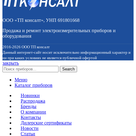
ООО «ТП консалт», УНП 691801668
Продажа и ремонт электроизмерительных приборов и
оборудования
2016-2026 ООО ТП консалт
Данный интернет-сайт носит исключительно информационный характер и
ни при каких условиях не является публичной офертой
закрыть
Search
Меню
Каталог приборов
Новинки
Распродажа
Бренды
О компании
Контакты
Дилерские сертификаты
Новости
Статьи