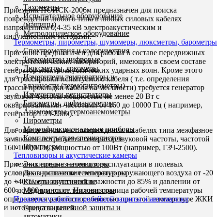
Тахометры
Приемник ПОИСК-2006м предназначен для поиска
Испытательное оборудование
повреждений любого типа в любых силовых кабелях
(машины)
напряжением 0,4-35 кВ электроакустическим и
Метрологическое оборудование
индукционным методами.
Термометры, пирометры, шумомеры, люксметры, барометры
Спектрометрия и колориметрия
Приемник предназначен для работы в составе передвижных
Термометры цифровые
электротехнических лабораторий, имеющих в своем составе
Люксметры, яркомеры
генератор электроакустических ударных волн. Кроме этого
Измерители температуры и
для трассировки испытуемого кабеля ( т.е. определения
влажности (термогигрометры)
трассы прокладки кабеля на местности) требуется генератор
Измерители-регистраторы
звуковой частоты мощностью не менее 20 Вт с
Барометры, дифманометры
окварцованными частотами от 160 до 10000 Гц ( например,
Анемометры, термоанемометры
генератор ГЗЧ-2500).
Пирометры
Многофункциональные приборы
Для определения мест повреждения в кабелях типа межфазное
Комплекты для специалистов
замыкание потребуется генератор звуковой частоты, частотой
Шумомеры
160-10000 Гц, мощностью от 100Вт (например, ГЗЧ-2500).
Тепловизоры и акустические камеры
Приемник предназначен для эксплуатации в полевых
Экспертные тепловизоры
условиях в диапазоне температур окружающего воздуха от -20
Диагностические тепловизоры
до +40°С, относительной влажности до 85% и давлении от
Камеры акустические
600 до 800 мм рт. ст. Нижняя граница рабочей температуры
Медицинские тепловизоры
определяется работоспособностью при этой температуре ЖКИ
Проверка устройств релейной защиты и автоматики
и источника питания.
Средства релейной защиты и
автоматики