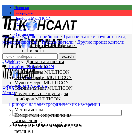
Новинки
Распродажа
Приборы MULTICON
Бренды
Ремонт
О компании
Главная
/
Каталог приборов
/
Трассоискатели, течеискатели,
О компании
маркероискатели
/
Трассоискатели
/
Другие производители
Дилерские сертификаты
Новости
Статьи
Search
Доставка и оплата
Wishlist
0
Приборы MULTICON
Вакансии
Мегаомметры MULTICON
Отзывы
Осциллографы MULTICON
Контакты
Мультиметры MULTICON
+375 29 311 77 27
+375 29 311 77 27
Токовые клещи MULTICON
Меню
Измерительные щупы для
приборов MULTICON
Приборы для электрофизических измерений
Мегаомметры
Измерители сопротивления
заземления
Заказать обратный звонок
Измерители петли «фаза-нуль» и
петли КЗ