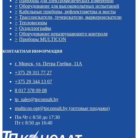
Приборы для электрофизических измерений
Оборудование для высоковольтных испытаний
Кабельные приборы, рефлектометры и мосты
Трассоискатели, течеискатели, маркероискатели
Тепловизоры
Осциллографы
Оборудование неразрушающего контроля
Приборы MULTICON
КОНТАКТНАЯ ИНФОРМАЦИЯ
г. Минск, ул. Петра Глебки, 11А
+375 29 311 77 27
+375 29 344 13 07
8 017 378 09 08
tp_sales@tpconsult.by
multicon-opt@tpconsult.by (оптовые продажи)
Пн-Чт с 8:50 до 17:30
Пт с 8:50 до 16:40