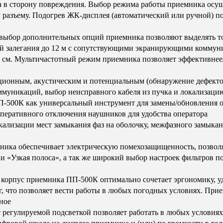
а в сторону повреждения. Выбор режима работы приемника осущ
 разъему. Подогрев ЖК-дисплея (автоматический или ручной) по
 выбор дополнительных опций приемника позволяют выделять то
ой залегания до 12 м с сопутствующими экранирующими коммуни
0 см. Мультичастотный режим приемника позволяет эффективнее/
ционным, акустическим и потенциальным (обнаружение дефектов
ммуникаций, выбор неисправного кабеля из пучка и локализаци
ПП-500К как универсальный инструмент для замены/обновления о
перативного отключения наушников для удобства оператора
ализации мест замыкания фаз на оболочку, межфазного замыкани
ника обеспечивает электрическую помехозащищенность, позво
«Узкая полоса», а так же широкий выбор настроек фильтров п
рпус приемника ПП-500К оптимально сочетает эргономику, удо
, что позволяет вести работы в любых погодных условиях. При
ное
егулируемой подсветкой позволяет работать в любых условиях