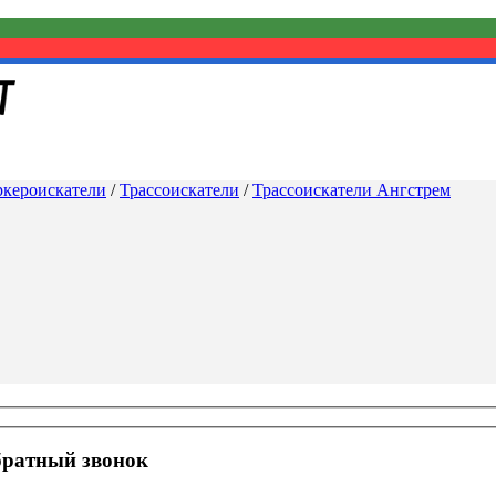
ркероискатели
/
Трассоискатели
/
Трассоискатели Ангстрем
братный звонок