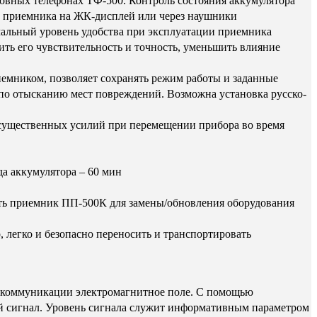
ловных телефонах ТФ-500. Контроль состояния аккумулятора
в приемника на ЖК-дисплей или через наушники
мальный уровень удобства при эксплуатации приемника
ь его чувствительность и точность, уменьшить влияние
емником, позволяет сохранять режим работы и заданные
по отысканию мест повреждений. Возможна установка русско-
т существенных усилий при перемещении прибора во время
да аккумулятора – 60 мин
ять приемник ПП-500К для замены/обновления оборудования
 легко и безопасно переносить и транспортировать
г коммуникации электромагнитное поле. С помощью
й сигнал. Уровень сигнала служит информативным параметром