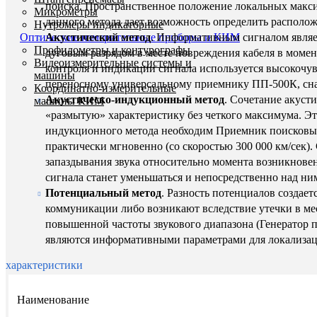
поиска. Пространственное положение локальных макси
Микрометры
данного метода дает возможность определить располо
Нутромеры индикаторные
Акустический метод
. Информативным сигналом являет
Оптические измерительные приборы и КИМ
Профилометры и контурографы
дуговым разрядом в месте повреждения кабеля в моме
Видеоизмерительные системы и
контроля и индикации сигнала используется высокочу
машины
переносному универсальному приемнику ПП-500К, сна
Координатно-измерительные
Акустическо-индукционный метод
. Сочетание акуст
машины КИМ
«размытую» характеристику без четкого максимума. Эт
индукционного метода необходим Приемник поисковый 
практически мгновенно (со скоростью 300 000 км/сек).
запаздывания звука относительно момента возникнове
сигнала станет уменьшаться и непосредственно над ни
Потенциальный метод
. Разность потенциалов создае
коммуникации либо возникают вследствие утечки в мес
повышенной частоты звукового диапазона (Генератор 
являются информативными параметрами для локализац
характеристики
Наименование