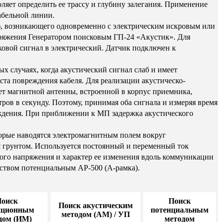
ет определить ее трассу и глубину залегания. Применение
абельной линии.
а), возникающего одновременно с электрическим искровым или
пряжения Генератором поисковым ГП-24 «Акустик». Для
овой сигнал в электрический. Датчик подключен к
х случаях, когда акустический сигнал слаб и имеет
ста повреждения кабеля. Для реализации акустическо-
т магнитной антенны, встроенной в корпус приемника,
тров в секунду. Поэтому, принимая оба сигнала и измеряя время
еждения. При приближении к МП задержка акустического
торые наводятся электромагнитным полем вокруг
 с грунтом. Используется постоянный и переменный ток
ого напряжения и характер ее изменения вдоль коммуникации
ством потенциальным АР-500 (А-рамка).
оиск
Поиск
Поиск акустическим
кционным
потенциальным
методом (АМ) / УП
дом (ИМ)
методом