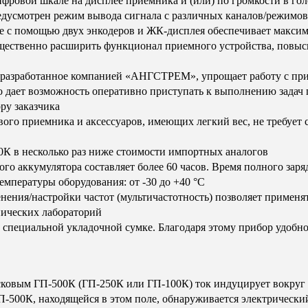
фровой шкале на дисплее приемника и (или) по громкости в го
едусмотрен режим вывода сигнала с различных каналов/режимо
е с помощью двух энкодеров и ЖК-дисплея обеспечивает макси
ственно расширить функционал приемного устройства, повысит
 разработанное компанией «АНГСТРЕМ», упрощает работу с при
дает возможность оперативно приступать к выполнению задач 
ру заказчика
вого приемника и аксессуаров, имеющих легкий вес, не требуе
К в несколько раз ниже стоимости импортных аналогов
о аккумулятора составляет более 60 часов. Время полного заря
мпературы оборудования: от -30 до +40 °С
нения/настройки частот (мультичастотность) позволяет примен
хнических лабораторий
 специальной укладочной сумке. Благодаря этому прибор удобно,
сковым ГП-500К (ГП-250К или ГП-100К) ток индуцирует вокру
500К, находящейся в этом поле, обнаруживается электрически