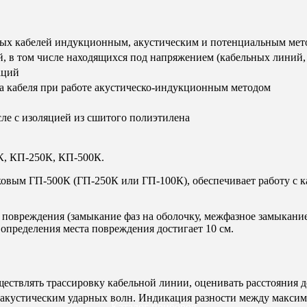
ных кабелей индукционным, акустическим и потенциальным мет
, в том числе находящихся под напряжением (кабельных линий, 
аций
ка кабеля при работе акустическо-индукционным методом
ле с изоляцией из сшитого полиэтилена
К, КП-250К, КП-500К.
овым ГП-500К (ГП-250К или ГП-100К), обеспечивает работу с 
 повреждения (замыкание фаз на оболочку, межфазное замыкание
определения места повреждения достигает 10 см.
ествлять трассировку кабельной линии, оценивать расстояния д
м акустическим ударных волн. Индикация разности между макси
Каталог приборов