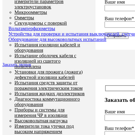
измерители параметров
Ваше имя
электроустановок
Микроомметры
Омметры
Ваш телефон*
Секундомеры с поверкой
Вольтамперфазометры
Устройства для проверки и испытания выключателей, счетч
Оборудование для высоковольтных испытаний
Испытания изоляции кабелей и
оборудования
Испытание оболочек кабеля с
изоляцией из сшитого
Заказать звонок
полиэтилена
Установки для прожига (дожига)
дефектной изоляции кабелей
Испытания средств защиты от
поражения электрическим током
Испытания жидких диэлектриков
Диагностика коммутационного
Заказать о
оборудования
Приборы и системы для
Ваше имя
измерения ЧР в изоляции
Высоковольтная нагрузка
Измерители тока утечки под
Ваш телефон*
высоким напряжением