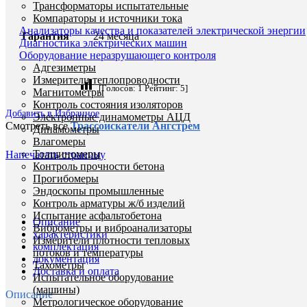
Трансформаторы испытательные
Компараторы и источники тока
Анализаторы качества и показателей электрической энергии
Гарантия
24 месяца
Диагностика электрических машин
Оборудование неразрушающего контроля
Адгезиметры
Измерители теплопроводности
[Голосов:
1
Рейтинг:
5
]
Магнитометры
Контроль состояния изоляторов
Добавить в Избранное
Электронные динамометры АЦД
Смотреть все
Трассоискатели Ангстрем
Динамометры
Влагомеры
Толщиномеры
Напечатать страницу
Контроль прочности бетона
Прогибомеры
Эндоскопы промышленные
Контроль арматуры ж/б изделий
Испытание асфальтобетона
Описание
Виброметры и виброанализаторы
характеристики
Измерители плотности тепловых
комплектация
потоков и температуры
документация
Тахометры
Доставка и оплата
Испытательное оборудование
(машины)
Описание
Метрологическое оборудование