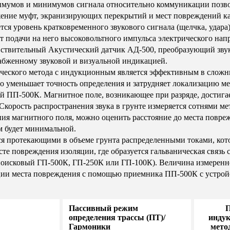
мумов и минимумов сигнала относительно коммуникации позволя
жение муфт, экранизирующих перекрытий и мест повреждений к
ся уровень кратковременного звукового сигнала (щелчка, удар
нт подачи на него высоковольтного импульса электрического на
вствительный Акустический датчик АД-500, преобразующий звук
бженному звуковой и визуальной индикацией.
ического метода с индукционным является эффективным в сложны
о уменьшает точность определения и затрудняет локализацию ме
ПП-500К. Магнитное поле, возникающее при разряде, достигае
 Скорость распространения звука в грунте измеряется сотнями ме
ния магнитного поля, можно оценить расстояние до места повр
м будет минимальной.
тся протекающими в объеме грунта распределенными токами, ко
те повреждения изоляции, где образуется гальваническая связь
поисковый ГП-500К, ГП-250К или ГП-100К). Величина измеренн
ии места повреждения с помощью приемника ПП-500К с устрой
Пассивный режим
П
определения трассы (ПТ)/
инду
Гармоники
мето