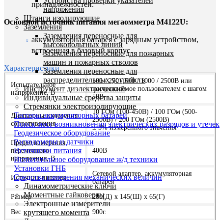
Устройства проверки указателей
принадлежностей.
напряжения
Штанги изолирующие
Основной источник питания мегаомметра М4122U:
Заземления
Заземления переносные для
аккумуляторная батарея с зарядным устройством,
высоковольтных линий
встроенная в базовый корпус.
Заземления переносные для пожарных
машин и пожарных стволов
Характеристики
Заземления переносные для
распределительных устройств
100 / 250 / 500 / 1000 / 2500В или
Испытательное
Инструмент диэлектрический
настраиваемое пользователем с шагом
напряжение, В
50В
Индивидуальные средства защиты
Стремянки электроизолирующие
10 ГОм (100-450В) / 100 ГОм (500-
Тестеры аккумуляторных батарей
Диапазоны измерения
2500В) / 200 ГОм (2500В)
сопротивления
Поиск мест возникновения электрических разрядов и утечек
± 3% измеренного значения
Геодезическое оборудование
Расходомеры и датчики
Предел измерения
Источники питания
переменного
400В
напряжения, В
Испытательное оборудование ж/д техники
Установки ГНБ
Сетевой адаптер, аккумуляторная
Средства измерения механических величин
Источник питания
батарея
Динамометрические ключи
Моментные гайковерты
Размер
280(Д) х 145(Ш) х 65(Г)
Электронные измерители
Вес
900г.
крутящего момента