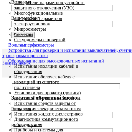
Ваше имя
Измерители параметров устройств
защитного отключения (УЗО)
Многофункциональные
Ваш телефон*
измерители параметров
электроустановок
Микроомметры
Омметры
Секундомеры с поверкой
Вольтамперфазометры
Устройства для проверки и испытания выключателей, счетч
трансформаторов тока
Оборудование для высоковольтных испытаний
Заказать звонок
Испытания изоляции кабелей и
оборудования
Испытание оболочек кабеля с
изоляцией из сшитого
полиэтилена
Установки для прожига (дожига)
Заказать обратный звонок
дефектной изоляции кабелей
Испытания средств защиты от
поражения электрическим током
Ваше имя
Испытания жидких диэлектриков
Диагностика коммутационного
оборудования
Ваш телефон*
Приборы и системы для