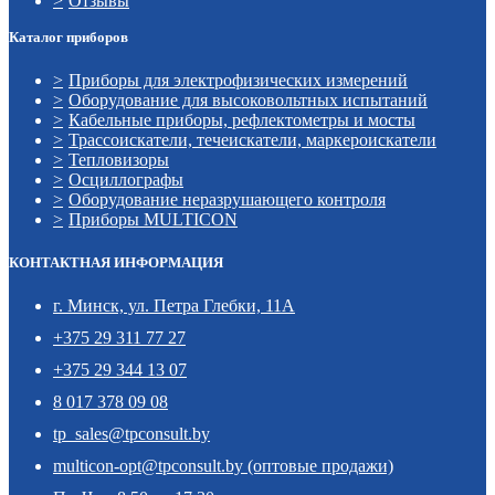
Отзывы
Каталог приборов
Приборы для электрофизических измерений
Оборудование для высоковольтных испытаний
Кабельные приборы, рефлектометры и мосты
Трассоискатели, течеискатели, маркероискатели
Тепловизоры
Осциллографы
Оборудование неразрушающего контроля
Приборы MULTICON
КОНТАКТНАЯ ИНФОРМАЦИЯ
г. Минск, ул. Петра Глебки, 11А
+375 29 311 77 27
+375 29 344 13 07
8 017 378 09 08
tp_sales@tpconsult.by
multicon-opt@tpconsult.by (оптовые продажи)