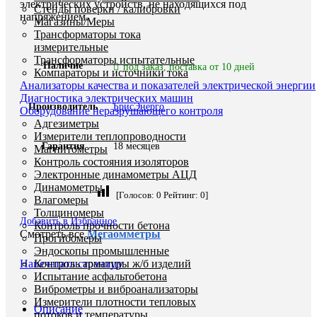
электрических устройств, не находящихся под
Стенды поверки / калибровки
напряжением.
Магазины/Меры
Трансформаторы тока
измерительные
Трансформаторы испытательные
Наличие
под заказ, поставка от 10 дней
Компараторы и источники тока
Анализаторы качества и показателей электрической энергии
Диагностика электрических машин
Производитель
БрисЭнерго
Оборудование неразрушающего контроля
Адгезиметры
Измерители теплопроводности
Гарантия
18 месяцев
Магнитометры
Контроль состояния изоляторов
Электронные динамометры АЦД
Динамометры
[Голосов:
0
Рейтинг:
0
]
Влагомеры
Толщиномеры
Добавить в Избранное
Контроль прочности бетона
Смотреть все
Мегаомметры
Прогибомеры
Эндоскопы промышленные
Контроль арматуры ж/б изделий
Напечатать страницу
Испытание асфальтобетона
Виброметры и виброанализаторы
Измерители плотности тепловых
Описание
потоков и температуры