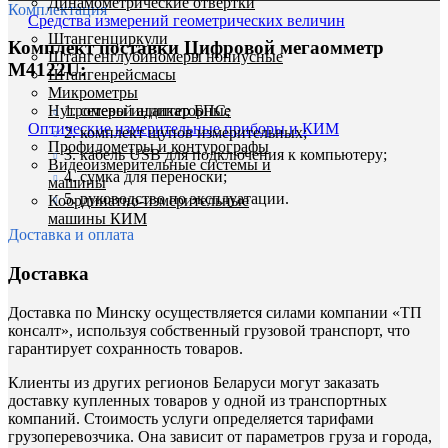
Динамометрические отвертки
Комплектация
Средства измерений геометрических величин
Штангенциркули
Комплект поставки Цифровой мегаомметр
Штангенглубиномеры нониусные
М4122U:
Штангенрейсмасы
Микрометры
Нутромеры индикаторные
1. cетевой адаптер БПС;
Оптические измерительные приборы и КИМ
2. комплект щупов измерительных;
Профилометры и контурографы
3. кабель USB для подключения к компьютеру;
Видеоизмерительные системы и
4. сумка для переноски;
машины
5. руководство по эксплуатации.
Координатно-измерительные
машины КИМ
Доставка и оплата
Доставка
Доставка по Минску осуществляется силами компании «ТП
консалт», используя собственный грузовой транспорт, что
гарантирует сохранность товаров.
Клиенты из других регионов Беларуси могут заказать
доставку купленных товаров у одной из транспортных
компаний. Стоимость услуги определяется тарифами
грузоперевозчика. Она зависит от параметров груза и города,