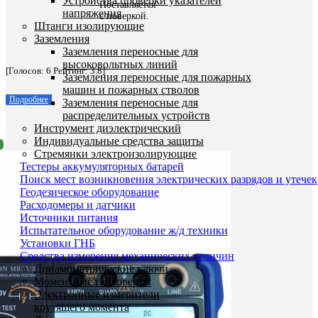
Устройства проверки указателей
Поставляется
напряжения
с поверкой.
Штанги изолирующие
Заземления
Заземления переносные для
высоковольтных линий
[Голосов:
6
Рейтинг:
3.8
]
Заземления переносные для пожарных
машин и пожарных стволов
Подробнее
Заземления переносные для
распределительных устройств
Инструмент диэлектрический
Индивидуальные средства защиты
Стремянки электроизолирующие
Тестеры аккумуляторных батарей
Поиск мест возникновения электрических разрядов и утечек
Геодезическое оборудование
Расходомеры и датчики
Источники питания
Испытательное оборудование ж/д техники
Установки ГНБ
Средства измерения механических величин
Динамометрические ключи
Моментные гайковерты
Электронные измерители
крутящего момента