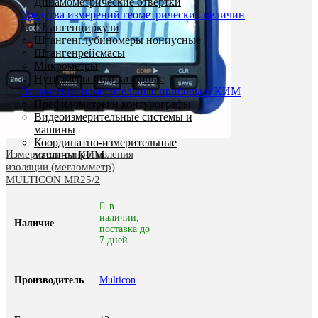
Динамометрические отвертки
Средства измерений геометрических величин
Штангенциркули
Штангенглубиномеры нониусные
Штангенрейсмасы
Микрометры
Нутромеры индикаторные
Оптические измерительные приборы и КИМ
Профилометры и контурографы
Видеоизмерительные системы и
машины
Координатно-измерительные
Измеритель сопротивления
машины КИМ
изоляции (мегаомметр)
MULTICON MR25/2
в
наличии,
Наличие
поставка до
7 дней
Производитель
Multicon