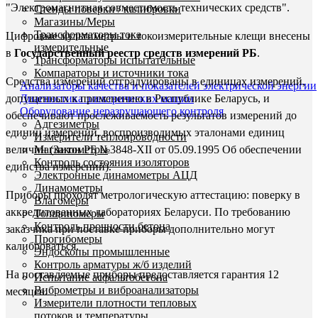
"Электромагнитная совместимость технических средств".
Стенды поверки / калибровки
Магазины/Меры
Трансформаторы тока
Цифровые мультиметры и токоизмерительные клещи внесены
измерительные
в
Государственный реестр средств измерений РБ
.
Трансформаторы испытательные
Компараторы и источники тока
Средства измерений отградуированы в единицах измерений,
Анализаторы качества и показателей электрической энергии
Диагностика электрических машин
допущенных к применению в Республике Беларусь, и
Оборудование неразрушающего контроля
обеспечивают прослеживаемость результатов измерений до
Адгезиметры
единиц измерений, воспроизводимых эталонами единиц
Измерители теплопроводности
Магнитометры
величин (Закон РБ №3848-XII от 05.09.1995 Об обеспечении
Контроль состояния изоляторов
единства измерений).
Электронные динамометры АЦД
Динамометры
Приборы проходят метрологическую аттестацию: поверку в
Влагомеры
аккредитованных лабораториях Беларуси. По требованию
Толщиномеры
Контроль прочности бетона
заказчика при поставке приборы дополнительно могут
Прогибомеры
калиброваться.
Эндоскопы промышленные
Контроль арматуры ж/б изделий
На поставляемые приборы предоставляется гарантия 12
Испытание асфальтобетона
Виброметры и виброанализаторы
месяцев.
Измерители плотности тепловых
потоков и температуры