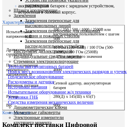
Устройства проверки указателей
напряжения
аккумуляторная батарея с зарядным устройством,
Штанги изолирующие
встроенная в базовый корпус.
Заземления
Заземления переносные для
Характеристики
высоковольтных линий
100 / 250 / 500 / 1000 / 2500В или
Заземления переносные для пожарных
Испытательное
настраиваемое пользователем с шагом
машин и пожарных стволов
напряжение, В
50В
Заземления переносные для
распределительных устройств
10 ГОм (100-450В) / 100 ГОм (500-
Диапазоны измерения
Инструмент диэлектрический
2500В) / 200 ГОм (2500В)
сопротивления
Индивидуальные средства защиты
± 3% измеренного значения
Стремянки электроизолирующие
Предел измерения
Тестеры аккумуляторных батарей
переменного
400В
Поиск мест возникновения электрических разрядов и утечек
напряжения, В
Геодезическое оборудование
Расходомеры и датчики
Сетевой адаптер, аккумуляторная
Источник питания
Источники питания
батарея
Испытательное оборудование ж/д техники
Размер
280(Д) х 145(Ш) х 65(Г)
Установки ГНБ
Средства измерения механических величин
Вес
900г.
Динамометрические ключи
Моментные гайковерты
Комплектация
Электронные измерители
крутящего момента
Комплект поставки Цифровой