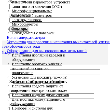
Ваше имя
Измерители параметров устройств
защитного отключения (УЗО)
Многофункциональные
Ваш телефон*
измерители параметров
электроустановок
Микроомметры
Омметры
Секундомеры с поверкой
Вольтамперфазометры
Устройства для проверки и испытания выключателей, счетч
трансформаторов тока
Оборудование для высоковольтных испытаний
Заказать звонок
Испытания изоляции кабелей и
оборудования
Испытание оболочек кабеля с
изоляцией из сшитого
полиэтилена
Установки для прожига (дожига)
Заказать обратный звонок
дефектной изоляции кабелей
Испытания средств защиты от
поражения электрическим током
Ваше имя
Испытания жидких диэлектриков
Диагностика коммутационного
оборудования
Ваш телефон*
Приборы и системы для