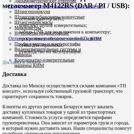
Динамометрические отвертки
мегаомметр М4122RS (DAR / PI / USB):
Средства измерений геометрических величин
Штангенциркули
Штангенглубиномеры нониусные
cетевой адаптер БПС;
Штангенрейсмасы
комплект щупов измерительных;
Микрометры
кабель USB для подключения к компьютеру;
Нутромеры индикаторные
Оптические измерительные приборы и КИМ
программное обеспечение на CD-диске;
Профилометры и контурографы
сумка для переноски;
Видеоизмерительные системы и
руководство по эксплуатации.
машины
Координатно-измерительные
Доставка и оплата
машины КИМ
Доставка
Доставка по Минску осуществляется силами компании «ТП
консалт», используя собственный грузовой транспорт, что
гарантирует сохранность товаров.
Клиенты из других регионов Беларуси могут заказать
доставку купленных товаров у одной из транспортных
компаний. Стоимость услуги определяется тарифами
грузоперевозчика. Она зависит от параметров груза и города,
в который нужно доставить заказ. Наши специалисты помогут
подобрать оптимальное предложение.