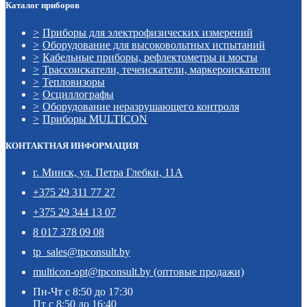
Каталог приборов
Приборы для электрофизических измерений
Оборудование для высоковольтных испытаний
Кабельные приборы, рефлектометры и мосты
Трассоискатели, течеискатели, маркероискатели
Тепловизоры
Осциллографы
Оборудование неразрушающего контроля
Приборы MULTICON
КОНТАКТНАЯ ИНФОРМАЦИЯ
г. Минск, ул. Петра Глебки, 11А
+375 29 311 77 27
+375 29 344 13 07
8 017 378 09 08
tp_sales@tpconsult.by
multicon-opt@tpconsult.by (оптовые продажи)
Пн-Чт с 8:50 до 17:30
Пт с 8:50 до 16:40