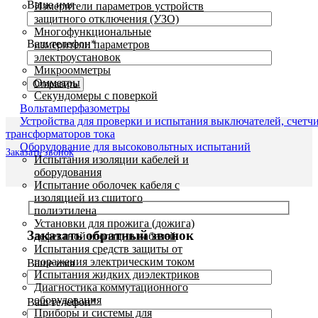
Ваше имя
Измерители параметров устройств
защитного отключения (УЗО)
Многофункциональные
Ваш телефон*
измерители параметров
электроустановок
Микроомметры
Омметры
Секундомеры с поверкой
Вольтамперфазометры
Устройства для проверки и испытания выключателей, счетч
трансформаторов тока
Оборудование для высоковольтных испытаний
Заказать звонок
Испытания изоляции кабелей и
оборудования
Испытание оболочек кабеля с
изоляцией из сшитого
полиэтилена
Установки для прожига (дожига)
Заказать обратный звонок
дефектной изоляции кабелей
Испытания средств защиты от
поражения электрическим током
Ваше имя
Испытания жидких диэлектриков
Диагностика коммутационного
оборудования
Ваш телефон*
Приборы и системы для