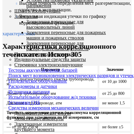
Устройства проверки указателей
Высокая точность определения мест разгерметизации,
напряжения
удобство в эксплуатации.
Штанги изолирующие
Заземления
Визуальная индикация утечки по графику
Заземления переносные для
корреляционной функции.
высоковольтных линий
Заземления переносные для пожарных
характеристики
машин и пожарных стволов
Заземления переносные для
Характеристики корреляционного
распределительных устройств
течеискателя Искор-305
Инструмент диэлектрический
Индивидуальные средства защиты
Стремянки электроизолирующие
Параметр
Значение
Тестеры аккумуляторных батарей
Поиск мест возникновения электрических разрядов и утечек
Длина диагностируемого участка трубопровода,
Геодезическое оборудование
от 10 до 1000
м
Расходомеры и датчики
Источники питания
Диаметр трубопровода, мм
от 25 до 800
Испытательное оборудование ж/д техники
Установки ГНБ
Давление в трубопроводе, атм
не менее 1,5
Средства измерения механических величин
Точность определения утечки (максимума корреляционной
Динамометрические ключи
функции) при усреднении по 60 измерениям, см
Моментные гайковерты
Электронные измерители
— от 10 до 250 м
не более ±5
крутящего момента