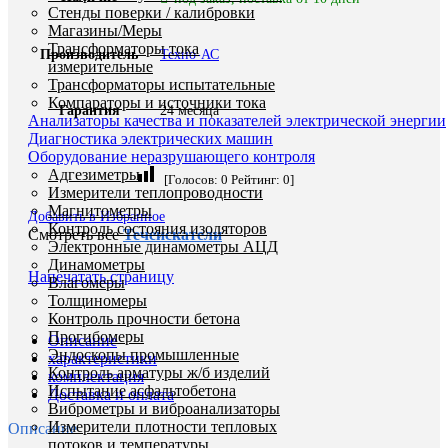
Стенды поверки / калибровки
Магазины/Меры
Трансформаторы тока
Производитель
Техно-АС
измерительные
Трансформаторы испытательные
Компараторы и источники тока
Гарантия
24 месяца
Анализаторы качества и показателей электрической энергии
Диагностика электрических машин
Оборудование неразрушающего контроля
Адгезиметры
[Голосов:
0
Рейтинг:
0
]
Измерители теплопроводности
Магнитометры
Добавить в Избранное
Контроль состояния изоляторов
Смотреть все
Течеискатели
Электронные динамометры АЦД
Динамометры
Напечатать страницу
Влагомеры
Толщиномеры
Контроль прочности бетона
Прогибомеры
Описание
Эндоскопы промышленные
характеристики
Контроль арматуры ж/б изделий
комплектация
Испытание асфальтобетона
Доставка и оплата
Виброметры и виброанализаторы
Измерители плотности тепловых
Описание
потоков и температуры