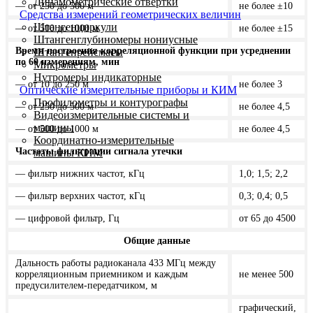
Динамометрические отвертки
— от 250 до 500 м
не более ±10
Средства измерений геометрических величин
Штангенциркули
— от 500 до 1000 м
не более ±15
Штангенглубиномеры нониусные
Время построения корреляционной функции при усреднении
Штангенрейсмасы
по 60 измерениям, мин
Микрометры
Нутромеры индикаторные
— от 10 до 250 м
не более 3
Оптические измерительные приборы и КИМ
Профилометры и контурографы
— от 250 до 500 м
не более 4,5
Видеоизмерительные системы и
машины
— от 500 до 1000 м
не более 4,5
Координатно-измерительные
Частоты фильтрации сигнала утечки
машины КИМ
— фильтр нижних частот, кГц
1,0; 1,5; 2,2
— фильтр верхних частот, кГц
0,3; 0,4; 0,5
— цифровой фильтр, Гц
от 65 до 4500
Общие данные
Дальность работы радиоканала 433 МГц между
корреляционным приемником и каждым
не менее 500
предусилителем-передатчиком, м
графический,