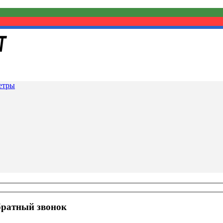
етры
братный звонок