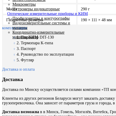
Микрометры
Нутромеры индикаторные
Масса
290 г
Оптические измерительные приборы и КИМ
Профилометры и контурографы
Габаритные размеры
190 × 111 × 48 мм
Видеоизмерительные системы и
машины
комплектация
Координатно-измерительные
машины КИМ
1. Пирометр DIT-130
2. Термопара К-типа
3. Паспорт
4. Руководство по эксплуатации
5. Футляр
Доставка и оплата
Доставка
Доставка по Минску осуществляется силами компании «ТП конс
Клиенты из других регионов Беларуси могут заказать доставк
грузоперевозчика. Она зависит от параметров груза и города,
Доставка возможна
в в Минск, Гомель, Могилёв, Витебск, Гро