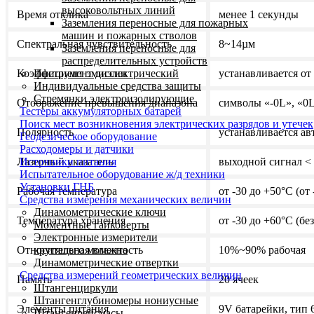
высоковольтных линий
Время отклика
менее 1 секунды
Заземления переносные для пожарных
машин и пожарных стволов
Спектральная чувствительность
8~14µм
Заземления переносные для
распределительных устройств
Инструмент диэлектрический
Коэффициент эмиссии
устанавливается от 
Индивидуальные средства защиты
Стремянки электроизолирующие
Отображение превышения диапазона
символы «-0L», «0
Тестеры аккумуляторных батарей
Поиск мест возникновения электрических разрядов и утечек
Полярность
устанавливается ав
Геодезическое оборудование
Расходомеры и датчики
Источники питания
Лазерный указатель
выходной сигнал <
Испытательное оборудование ж/д техники
Установки ГНБ
Рабочая температура
от -30 до +50°C (от
Средства измерения механических величин
Динамометрические ключи
Температура хранения
от -30 до +60°C (бе
Моментные гайковерты
Электронные измерители
крутящего момента
Относительная влажность
10%~90% рабочая
Динамометрические отвертки
Средства измерений геометрических величин
Память
20 ячеек
Штангенциркули
Штангенглубиномеры нониусные
Элементы питания
9V батарейки, тип
Штангенрейсмасы