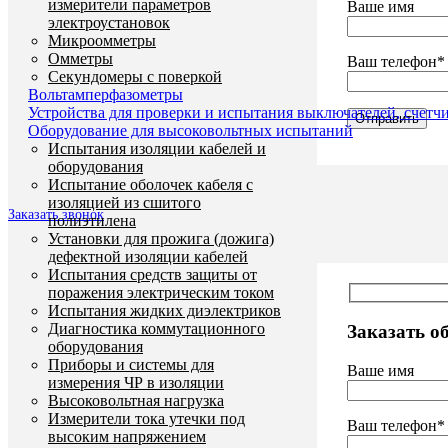
измерители параметров
Ваше имя
электроустановок
Микроомметры
Омметры
Ваш телефон*
Секундомеры с поверкой
Вольтамперфазометры
Устройства для проверки и испытания выключателей, счетч
Оборудование для высоковольтных испытаний
Испытания изоляции кабелей и
оборудования
Испытание оболочек кабеля с
изоляцией из сшитого
Заказать звонок
полиэтилена
Установки для прожига (дожига)
дефектной изоляции кабелей
Испытания средств защиты от
поражения электрическим током
Испытания жидких диэлектриков
Диагностика коммутационного
Заказать о
оборудования
Приборы и системы для
Ваше имя
измерения ЧР в изоляции
Высоковольтная нагрузка
Измерители тока утечки под
Ваш телефон*
высоким напряжением