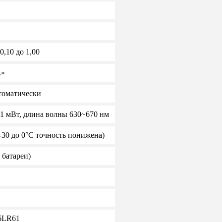
0,10 до 1,00
L»
томатически
 1 мВт, длина волны 630~670 нм
 -30 до 0°C точность понижена)
з батареи)
 6LR61