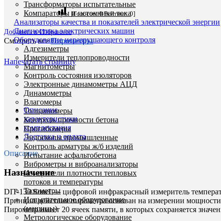
Трансформаторы испытательные
Компараторы и источники тока
[Голосов:
0
Рейтинг:
0
]
Анализаторы качества и показателей электрической энергии
Диагностика электрических машин
Добавить в Избранное
Оборудование неразрушающего контроля
Смотреть все
Пирометры
Адгезиметры
Измерители теплопроводности
Напечатать страницу
Магнитометры
Контроль состояния изоляторов
Электронные динамометры АЦД
Динамометры
Влагомеры
Описание
Толщиномеры
характеристики
Контроль прочности бетона
комплектация
Прогибомеры
Доставка и оплата
Эндоскопы промышленные
Контроль арматуры ж/б изделий
Описание
Испытание асфальтобетона
Виброметры и виброанализаторы
Назначение
Измерители плотности тепловых
потоков и температуры
Тахометры
DIT-130 Sonel — цифровой инфракрасный измеритель температу
Испытательное оборудование
Принцип действия пирометра основан на измерении мощности 
(машины)
Пирометр имеет 20 ячеек памяти, в которых сохраняется значе
Метрологическое оборудование