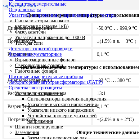
Клещи токоизмерительные
характеристики
Осциллографы
Указатели напряжения и чередования фаз, тестеры
Диапазон измерения температуры с использован
Сигнализаторы высокого
напряжения (свыше 1кВ)
Диапазон измерений
-50,0°C … 999,9 °C
Фазоуказатели
Указатели напряжения до 1000 В
Погрешность
±(1,5% и.в. + 3°C )
Тестеры сети
Детекторы скрытой проводки
Фонари аккумуляторные
Разрешение
0,1 °C
Взрывозащищенные фонари
Светодиодные фонари
Диапазон измерения температуры с использованием
Галогенные фонари
Щитовые измерительные приборы
Диапазон измерений
-32 °C … 380 °C
Лабораторные автотрансформаторы (ЛАТР)
Средства электрозащиты
Указатели напряжения
Расстояние до точки замера
13:1
Сигнализаторы наличия напряжения
Указатели высокого напряжения
Разрешение
0,1 °C
Указатели низкого напряжения
Устройства проверки указателей
Погрешность
±(2,0% и.в + 2°C)
напряжения
Штанги изолирующие
Заземления
Общие технические данные
Заземления переносные для