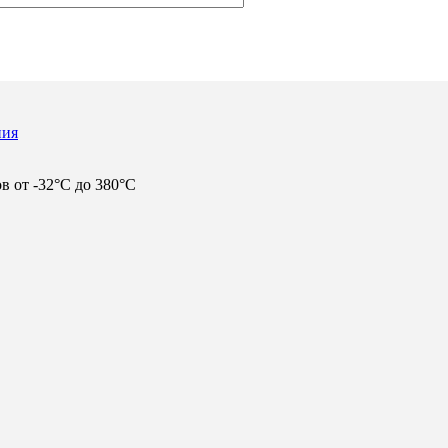
ния
в от -32°С до 380°С