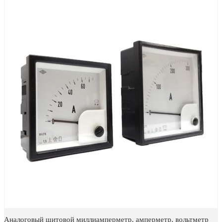
Аналоговый щитовой миллиамперметр, амперметр, вольтметр