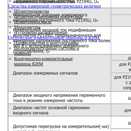
Динамометрические отвертки
Средства измерений геометрических величин
Штангенциркули
Штангенглубиномеры нониусные
Штангенрейсмасы
Микрометры
Нутромеры индикаторные
Оптические измерительные приборы и КИМ
Профилометры и контурографы
Видеоизмерительные системы и
машины
Координатно-измерительные
машины КИМ