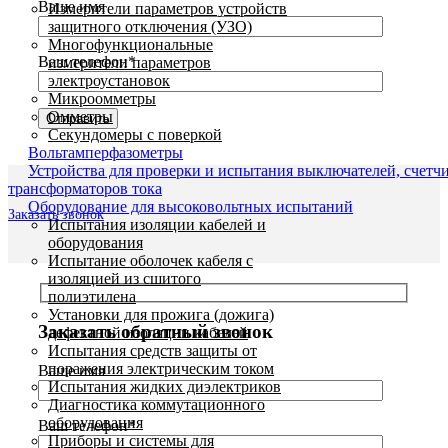
Ваше имя
Измерители параметров устройств
защитного отключения (УЗО)
Многофункциональные
Ваш телефон*
измерители параметров
электроустановок
Микроомметры
Омметры
Секундомеры с поверкой
Вольтамперфазометры
Устройства для проверки и испытания выключателей, счетч
трансформаторов тока
Оборудование для высоковольтных испытаний
Заказать звонок
Испытания изоляции кабелей и
оборудования
Испытание оболочек кабеля с
изоляцией из сшитого
полиэтилена
Установки для прожига (дожига)
Заказать обратный звонок
дефектной изоляции кабелей
Испытания средств защиты от
поражения электрическим током
Ваше имя
Испытания жидких диэлектриков
Диагностика коммутационного
оборудования
Ваш телефон*
Приборы и системы для