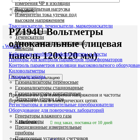
измерения ЧР в изоляции
Высоковольтная нагрузка
Увеличить
Измерители тока утечки под
высоким напряжением
Трассоискатели, течеискатели, маркероискатели
PZ194U Вольтметры
Трассоискатели
Течеискатели
одноканальные (лицевая
Заказать звонок
Маркероискатели и электронные
Wishlist
0
маркеры
панель 120х120 мм)
Кабельные приборы, рефлектометры и мосты
Приборы для контроля параметров трансформаторов
Контроль параметров изоляции высоковольтного оборудова
Киловольтметры
Газоанализаторы
Получить консультацию
Газоанализаторы переносные
Газоанализаторы стационарные
Газоанализаторы портативные
Предназначен для измерения напряжения и частоты
Детекторы утечки газа
переменного тока в электрических цепях
Регистраторы и измерительные преобразователи
Оборудование для поверочных лабораторий
Генераторы влажного газа
Калибраторы
Наличие
под заказ, поставка от 10 дней
Прецизионные измерительные
приборы
Поверочные установки счетчиков