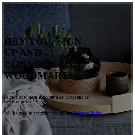
HEY YOU, SIGN
UP AND
CONNECT TO
WOODMART!
Be the first to learn about our latest trends and get
exclusive offers
Will be used in accordance with our
Privacy Policy