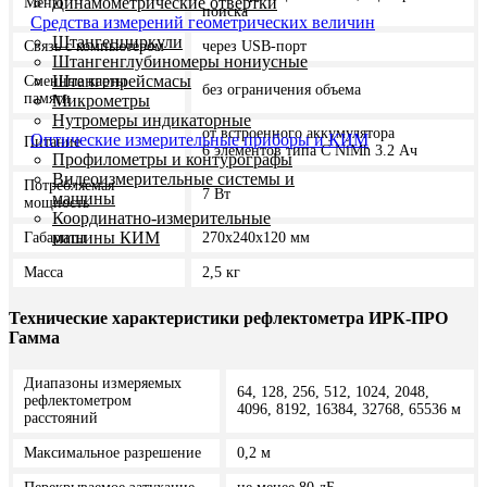
Динамометрические отвертки
Меню
поиска
Средства измерений геометрических величин
Штангенциркули
Связь с компьютером
через USB-порт
Штангенглубиномеры нониусные
Штангенрейсмасы
Сменные карты
без ограничения объема
памяти
Микрометры
Нутромеры индикаторные
от встроенного аккумулятора
Оптические измерительные приборы и КИМ
Питание
6 элементов типа С NiMh 3.2 Ач
Профилометры и контурографы
Видеоизмерительные системы и
Потребляемая
7 Вт
машины
мощность
Координатно-измерительные
машины КИМ
Габариты
270х240х120 мм
Масса
2,5 кг
Технические характеристики рефлектометра ИРК-ПРО
Гамма
Диапазоны измеряемых
64, 128, 256, 512, 1024, 2048,
рефлектометром
4096, 8192, 16384, 32768, 65536 м
расстояний
Максимальное разрешение
0,2 м