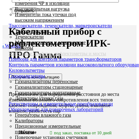
измерения ЧР в изоляции
Высоковольтная нагрузка
Увеличить
Измерители тока утечки под
высоким напряжением
Трассоискатели, течеискатели, маркероискатели
Кабельный прибор с
Трассоискатели
Течеискатели
рефлектометром ИРК-
Заказать звонок
Маркероискатели и электронные
Wishlist
0
маркеры
ПРО Гамма
Кабельные приборы, рефлектометры и мосты
Приборы для контроля параметров трансформаторов
Контроль параметров изоляции высоковольтного оборудова
Киловольтметры
Газоанализаторы
Получить консультацию
Газоанализаторы переносные
Газоанализаторы стационарные
Газоанализаторы портативные
Предназначен для определения расстояния до места
Детекторы утечки газа
изменения волнового сопротивления всех типов
Регистраторы и измерительные преобразователи
кабелей: повреждения, муфты, длина, взаимное
Оборудование для поверочных лабораторий
влияние, разбитость пар
Генераторы влажного газа
Калибраторы
Прецизионные измерительные
приборы
Наличие
под заказ, поставка от 10 дней
Поверочные установки счетчиков