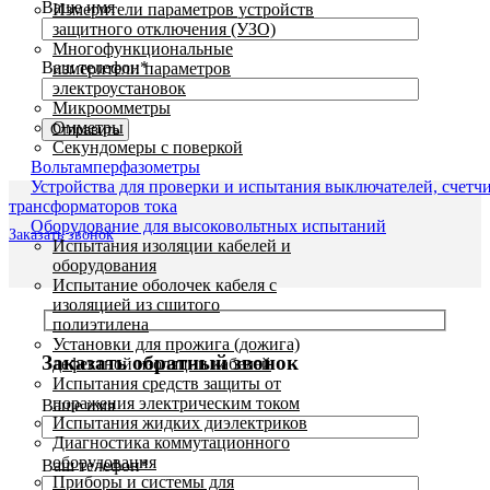
Ваше имя
Измерители параметров устройств
защитного отключения (УЗО)
Многофункциональные
Ваш телефон*
измерители параметров
электроустановок
Микроомметры
Омметры
Секундомеры с поверкой
Вольтамперфазометры
Устройства для проверки и испытания выключателей, счетч
трансформаторов тока
Оборудование для высоковольтных испытаний
Заказать звонок
Испытания изоляции кабелей и
оборудования
Испытание оболочек кабеля с
изоляцией из сшитого
полиэтилена
Установки для прожига (дожига)
Заказать обратный звонок
дефектной изоляции кабелей
Испытания средств защиты от
поражения электрическим током
Ваше имя
Испытания жидких диэлектриков
Диагностика коммутационного
оборудования
Ваш телефон*
Приборы и системы для