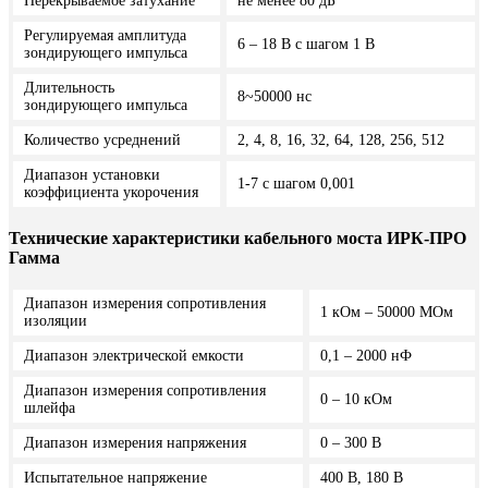
Перекрываемое затухание
не менее 80 дБ
Регулируемая амплитуда
6 – 18 В с шагом 1 В
зондирующего импульса
Длительность
8~50000 нс
зондирующего импульса
Количество усреднений
2, 4, 8, 16, 32, 64, 128, 256, 512
Диапазон установки
1-7 с шагом 0,001
коэффициента укорочения
Технические характеристики кабельного моста ИРК-ПРО
Гамма
Диапазон измерения сопротивления
1 кОм – 50000 МОм
изоляции
Диапазон электрической емкости
0,1 – 2000 нФ
Диапазон измерения сопротивления
0 – 10 кОм
шлейфа
Диапазон измерения напряжения
0 – 300 В
Испытательное напряжение
400 В, 180 В