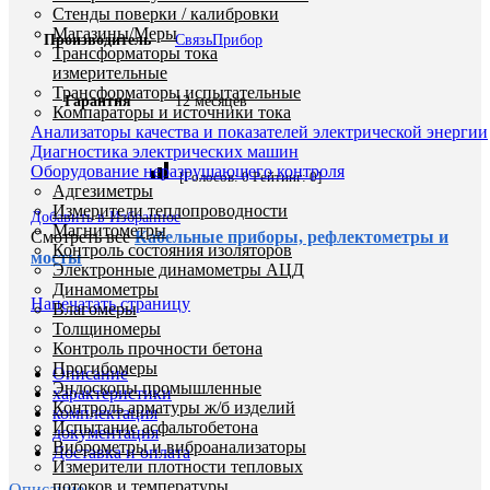
Стенды поверки / калибровки
Магазины/Меры
Производитель
СвязьПрибор
Трансформаторы тока
измерительные
Трансформаторы испытательные
Гарантия
12 месяцев
Компараторы и источники тока
Анализаторы качества и показателей электрической энергии
Диагностика электрических машин
Оборудование неразрушающего контроля
[Голосов:
0
Рейтинг:
0
]
Адгезиметры
Измерители теплопроводности
Добавить в Избранное
Магнитометры
Смотреть все
Кабельные приборы, рефлектометры и
Контроль состояния изоляторов
мосты
Электронные динамометры АЦД
Динамометры
Напечатать страницу
Влагомеры
Толщиномеры
Контроль прочности бетона
Прогибомеры
Описание
Эндоскопы промышленные
характеристики
Контроль арматуры ж/б изделий
комплектация
Испытание асфальтобетона
документация
Виброметры и виброанализаторы
Доставка и оплата
Измерители плотности тепловых
потоков и температуры
Описание