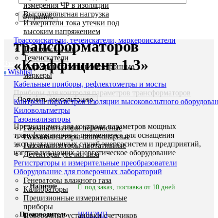
измерения ЧР в изоляции
Высоковольтная нагрузка
Измерители тока утечки под
Измеритель параметров
высоким напряжением
Трассоискатели, течеискатели, маркероискатели
трансформаторов
Трассоискатели
Течеискатели
«Коэффициент 1.3»
Заказать звонок
Маркероискатели и электронные
Wishlist
0
маркеры
Кабельные приборы, рефлектометры и мосты
Приборы для контроля параметров трансформаторов
Получить консультацию
Контроль параметров изоляции высоковольтного оборудова
Киловольтметры
Газоанализаторы
Предназначен для контроля параметров мощных
Газоанализаторы переносные
трансформаторов и применяется для оснащения
Газоанализаторы стационарные
эксплуатационных служб энергосистем и предприятий,
Газоанализаторы портативные
изготавливающих энергетическое оборудование
Детекторы утечки газа
Регистраторы и измерительные преобразователи
Оборудование для поверочных лабораторий
Генераторы влажного газа
Наличие
под заказ, поставка от 10 дней
Калибраторы
Прецизионные измерительные
приборы
Производитель
НИИЭМП
Поверочные установки счетчиков