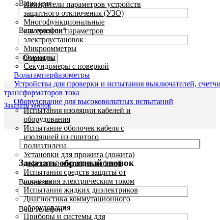
Ваше имя
Измерители параметров устройств
защитного отключения (УЗО)
Многофункциональные
Ваш телефон*
измерители параметров
электроустановок
Микроомметры
Омметры
Секундомеры с поверкой
Вольтамперфазометры
Устройства для проверки и испытания выключателей, счетч
трансформаторов тока
Оборудование для высоковольтных испытаний
Заказать звонок
Испытания изоляции кабелей и
оборудования
Испытание оболочек кабеля с
изоляцией из сшитого
полиэтилена
Установки для прожига (дожига)
Заказать обратный звонок
дефектной изоляции кабелей
Испытания средств защиты от
поражения электрическим током
Ваше имя
Испытания жидких диэлектриков
Диагностика коммутационного
оборудования
Ваш телефон*
Приборы и системы для
Увеличить