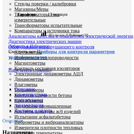
Стенды поверки / калибровки
Магазины/Меры
Трансформаторы тока
Гарантия
12 месяцев
измерительные
Трансформаторы испытательные
Компараторы и источники тока
[Голосов:
0
Рейтинг:
0
]
Анализаторы качества и показателей электрической энергии
Диагностика электрических машин
Добавить в Избранное
Оборудование неразрушающего контроля
Смотреть все
Приборы для контроля параметров
Адгезиметры
трансформаторов
Измерители теплопроводности
Магнитометры
Контроль состояния изоляторов
Напечатать страницу
Электронные динамометры АЦД
Динамометры
Влагомеры
Описание
Толщиномеры
характеристики
Контроль прочности бетона
комплектация
Прогибомеры
документация
Эндоскопы промышленные
Доставка и оплата
Контроль арматуры ж/б изделий
Испытание асфальтобетона
Описание
Виброметры и виброанализаторы
Измерители плотности тепловых
Назначение
потоков и температуры