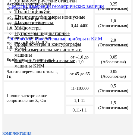
Динамометрические отвертки
Активная электрическая
0,25
Средства измерений геометрических величин
мощность P, Вт (λ=1,0)
(Oтносительная)
Штангенциркули
Штангенглубиномеры нониусные
Активная электрическая
1,0
Штангенрейсмасы
мощность P, Вт (λ=0,5L…
0,44-4400
(Oтносительная)
Микрометры
1,0…0,5C)
Нутромеры индикаторные
Активная электрическая
Оптические измерительные приборы и КИМ
2,0
мощность P, Вт (λ=0,2L…
Профилометры и контурографы
(Oтносительная)
1,0…0,2C)
Видеоизмерительные системы и
машины
от –1,0 до
0,05
Коэффициент мощности λ
Координатно-измерительные
+1,0
(Aбсолютная)
машины КИМ
Частота переменного тока f,
0,05
от 45 до 65
Гц
(Aбсолютная)
0,5
11-110000
(Относительная)
Полное электрическое
сопротивление Z, Ом
1,1-11
1,5
(Относительная)
0,11-1,1
комплектация