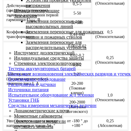
Устройства проверки указателей
(Относительная)
0,5-5
напряжения
Действующее
Штанги изолирующие
(среднеквадратическое)
5-50
значение напряжения первой
Заземления
гармоники U
, В
Заземления переносные для
НН
50-500
высоковольтных линий
Заземления переносные для пожарных
Коэффициент
0,5
0,44-440
машин и пожарных стволов
трансформации
(Относительная)
Заземления переносные для
0,002-0,02
распределительных устройств
Инструмент диэлектрический
0,02-0,2
Индивидуальные средства защиты
0,25
(Относительная)
Стремянки электроизолирующие
0,2-2
Тестеры аккумуляторных батарей
Поиск мест возникновения электрических разрядов и утечек
Действующее
2-20
Геодезическое оборудование
(среднеквадратическое)
значение тока I, А
20-200
Расходомеры и датчики
(Токовые
Источники питания
клещи)
Испытательное оборудование ж/д техники
1,0
Установки ГНБ
(Относительная)
200-2000
Средства измерения механических величин
(Катушка
Динамометрические ключи
Роговского)
Моментные гайковерты
Электронные измерители
Угол фазового сдвига между
от -180 ° до
0,25
напряжением и током Δϕ, °
+180 °
(Aбсолютная)
крутящего момента