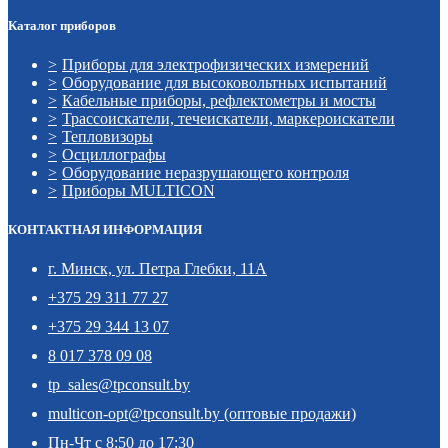
Каталог приборов
Приборы для электрофизических измерений
Оборудование для высоковольтных испытаний
Кабельные приборы, рефлектометры и мосты
Трассоискатели, течеискатели, маркероискатели
Тепловизоры
Осциллографы
Оборудование неразрушающего контроля
Приборы MULTICON
КОНТАКТНАЯ ИНФОРМАЦИЯ
г. Минск, ул. Петра Глебки, 11А
+375 29 311 77 27
+375 29 344 13 07
8 017 378 09 08
tp_sales@tpconsult.by
multicon-opt@tpconsult.by (оптовые продажи)
Пн-Чт с 8:50 до 17:30