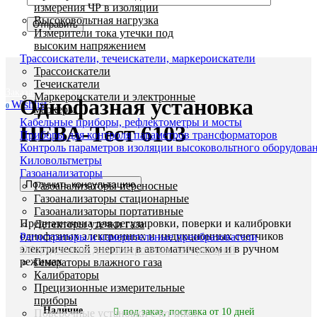
измерения ЧР в изоляции
Высоковольтная нагрузка
Измерители тока утечки под
высоким напряжением
Трассоискатели, течеискатели, маркероискатели
Увеличить
Трассоискатели
Течеискатели
Заказать звонок
Маркероискатели и электронные
Однофазная установка
Wishlist
0
маркеры
Кабельные приборы, рефлектометры и мосты
НЕВА-Тест 6103
Приборы для контроля параметров трансформаторов
Контроль параметров изоляции высоковольтного оборудова
Киловольтметры
Газоанализаторы
Получить консультацию
Газоанализаторы переносные
Газоанализаторы стационарные
Газоанализаторы портативные
Предназначена для регулировки, поверки и калибровки
Детекторы утечки газа
однофазных электронных и индукционных счетчиков
Регистраторы и измерительные преобразователи
электрической энергии в автоматическом и в ручном
Оборудование для поверочных лабораторий
режимах
Генераторы влажного газа
Калибраторы
Прецизионные измерительные
приборы
Наличие
под заказ, поставка от 10 дней
Поверочные установки счетчиков