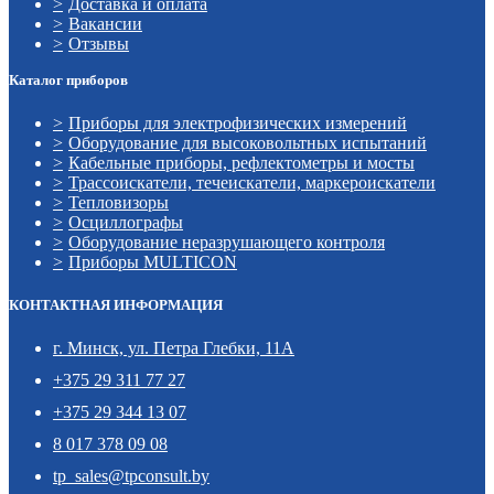
Доставка и оплата
Вакансии
Отзывы
Каталог приборов
Приборы для электрофизических измерений
Оборудование для высоковольтных испытаний
Кабельные приборы, рефлектометры и мосты
Трассоискатели, течеискатели, маркероискатели
Тепловизоры
Осциллографы
Оборудование неразрушающего контроля
Приборы MULTICON
КОНТАКТНАЯ ИНФОРМАЦИЯ
г. Минск, ул. Петра Глебки, 11А
+375 29 311 77 27
+375 29 344 13 07
8 017 378 09 08
tp_sales@tpconsult.by