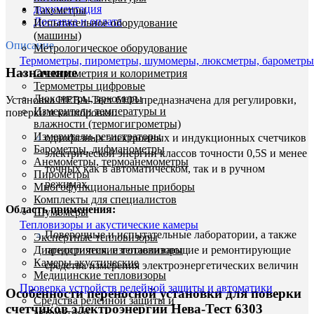
документация
Тахометры
Доставка и оплата
Испытательное оборудование
(машины)
Описание
Метрологическое оборудование
Термометры, пирометры, шумомеры, люксметры, барометры
Назначение
Спектрометрия и колориметрия
Термометры цифровые
Люксметры, яркомеры
Установка НЕВА-Тест 6103 предназначена для регулировки,
Измерители температуры и
поверки и калибровки:
влажности (термогигрометры)
Измерители-регистраторы
однофазных электронных и индукционных счетчиков
Барометры, дифманометры
электрической энергии классов точности 0,5S и менее
Анемометры, термоанемометры
точных как в автоматическом, так и в ручном
Пирометры
режимах.
Многофункциональные приборы
Комплекты для специалистов
Область применения:
Шумомеры
Тепловизоры и акустические камеры
Поверочные и испытательные лаборатории, а также
Экспертные тепловизоры
предприятия, изготавливающие и ремонтирующие
Диагностические тепловизоры
Камеры акустические
средства измерения электроэнергетических величин
Медицинские тепловизоры
Проверка устройств релейной защиты и автоматики
Особенности переносной установки для поверки
Средства релейной защиты и
счетчиков электроэнергии Нева-Тест 6303
автоматики