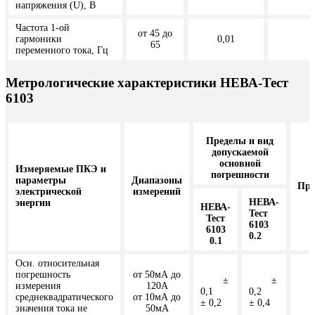
напряжения (U), В
Частота 1-ой
от 45 до
гармоники
0,01
65
переменного тока, Гц
Метрологические характеристики НЕВА-Тест
6103
Пределы и вид
допускаемой
основной
Измеряемые ПКЭ и
погрешности
параметры
Диапазоны
При
электрической
измерений
НЕВА-
энергии
НЕВА-
Тест
Тест
6103
6103
0.2
0.1
Осн. относительная
погрешность
от 50мА до
±
±
измерения
120А
0,1
0,2
среднеквадратического
от 10мА до
± 0,2
± 0,4
значения тока не
50мА