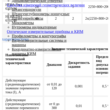
Динамометрические отвертки
НЕВА-Тест
Средства измерений геометрических величин
24
2
1
2250×800×200
6103 24
Штангенциркули
Штангенглубиномеры нониусные
НЕВА-Тест
Штангенрейсмасы
48
2
2
2х(2250×800×20
6103 48
Микрометры
Нутромеры индикаторные
Оптические измерительные приборы и КИМ
Профилометры и контурографы
характеристики
Видеоизмерительные системы и
машины
Значение технической характеристи
Координатно-измерительные
машины КИМ
Наименование
Пределы
технической
вид
Дискретность
характеристики
Диапазон
допуска
задания
основно
погрешн
Действующее
(среднеквадратическое)
от 0,01 до
0,001
0,5 
значение переменного
120
тока (I), А
Действующее
(среднеквадратическое)
от 0 до
0,01
0,5 
значение переменного
300