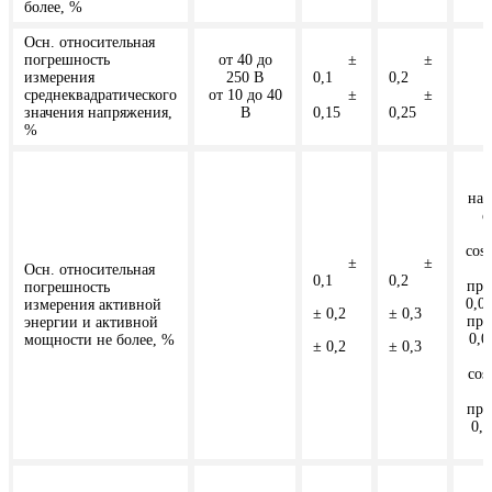
более, %
Осн. относительная
погрешность
от 40 до
±
±
измерения
250 В
0,1
0,2
среднеквадратического
от 10 до 40
±
±
значения напряжения,
В
0,15
0,25
%
нап
о
cosφ
±
±
Осн. относительная
0,1
0,2
при
погрешность
0,0
измерения активной
± 0,2
± 0,3
при
энергии и активной
0,0
мощности не более, %
± 0,2
± 0,3
cos
при
0,0