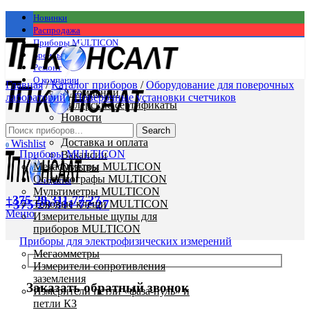
Новинки
Распродажа
Приборы MULTICON
Бренды
Ремонт
О компании
Главная
/
Каталог приборов
/
Оборудование для поверочных
О компании
лабораторий
/
Поверочные установки счетчиков
Дилерские сертификаты
Новости
Статьи
Search
Доставка и оплата
Wishlist
0
Приборы MULTICON
Вакансии
Мегаомметры MULTICON
Отзывы
Осциллографы MULTICON
Контакты
Мультиметры MULTICON
+375 29 311 77 27
+375 29 311 77 27
Токовые клещи MULTICON
Меню
Измерительные щупы для
приборов MULTICON
Приборы для электрофизических измерений
Мегаомметры
Измерители сопротивления
заземления
Заказать обратный звонок
Измерители петли «фаза-нуль» и
петли КЗ