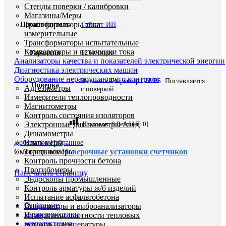
Стенды поверки / калибровки
Магазины/Меры
Трансформаторы тока
Производитель
Тайпит-ИП
измерительные
Трансформаторы испытательные
Компараторы и источники тока
Гарантия
12 месяцев
Анализаторы качества и показателей электрической энергии
Диагностика электрических машин
Оборудование неразрушающего контроля
Внесен в Госреестр СИ РБ. Поставляется
Поверка
Адгезиметры
с поверкой.
Измерители теплопроводности
Магнитометры
Контроль состояния изоляторов
Электронные динамометры АЦД
[Голосов:
0
Рейтинг:
0
]
Динамометры
Влагомеры
Добавить в Избранное
Толщиномеры
Смотреть все
Поверочные установки счетчиков
Контроль прочности бетона
Прогибомеры
Напечатать страницу
Эндоскопы промышленные
Контроль арматуры ж/б изделий
Испытание асфальтобетона
Описание
Виброметры и виброанализаторы
характеристики
Измерители плотности тепловых
комплектация
потоков и температуры