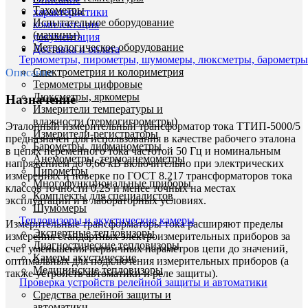
Тахометры
характеристики
Испытательное оборудование
комплектация
(машины)
документация
Метрологическое оборудование
Доставка и оплата
Термометры, пирометры, шумомеры, люксметры, барометры
Спектрометрия и колориметрия
Описание
Термометры цифровые
Люксметры, яркомеры
Назначение
Измерители температуры и
влажности (термогигрометры)
Эталонный измерительный трансформатор тока ТТИП-5000/5
Измерители-регистраторы
предназначен для использования в качестве рабочего эталона
Барометры, дифманометры
в цепях переменного тока частотой 50 Гц и номинальным
Анемометры, термоанемометры
напряжением до 0,66 кВ включительно при электрических
Пирометры
измерениях и поверке по ГОСТ 8.217 трансформаторов тока
Многофункциональные приборы
классов точности 0,2S и менее точных на местах
Комплекты для специалистов
эксплуатации и в лабораторных условиях.
Шумомеры
Тепловизоры и акустические камеры
Измерительные трансформаторы тока расширяют пределы
Экспертные тепловизоры
измерения стандартных электроизмерительных приборов за
Диагностические тепловизоры
счет уменьшения первичных параметров цепи до значений,
Камеры акустические
оптимальных для подключения измерительных приборов (а
Медицинские тепловизоры
также устройств автоматики и реле защиты).
Проверка устройств релейной защиты и автоматики
Средства релейной защиты и
автоматики