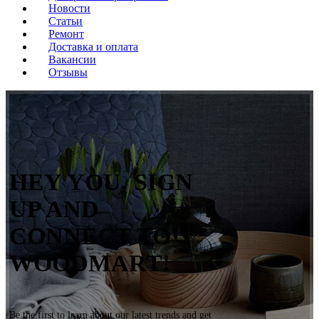
Новости
Статьи
Ремонт
Доставка и оплата
Вакансии
Отзывы
HEY YOU, SIGN
UP AND
CONNECT TO
WOODMART!
Be the first to learn about our latest trends and get