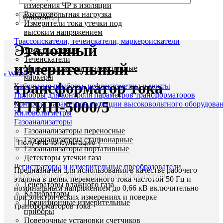
измерения ЧР в изоляции
Высоковольтная нагрузка
Увеличить
Измерители тока утечки под
высоким напряжением
Трассоискатели, течеискатели, маркероискатели
Эталонный
Трассоискатели
Течеискатели
измерительный
Заказать звонок
Маркероискатели и электронные
Wishlist
0
маркеры
трансформатор тока
Кабельные приборы, рефлектометры и мосты
Приборы для контроля параметров трансформаторов
ТТИП-5000/5
Контроль параметров изоляции высоковольтного оборудова
Киловольтметры
Газоанализаторы
Газоанализаторы переносные
Газоанализаторы стационарные
Получить консультацию
Газоанализаторы портативные
Детекторы утечки газа
Регистраторы и измерительные преобразователи
Предназначен для использования в качестве рабочего
Оборудование для поверочных лабораторий
эталона в цепях переменного тока частотой 50 Гц и
Генераторы влажного газа
номинальным напряжением до 0,66 кВ включительно
Калибраторы
при электрических измерениях и поверке
Прецизионные измерительные
трансформаторов тока
приборы
Поверочные установки счетчиков