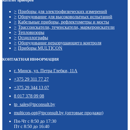
Каталог приборов
Приборы для электрофизических измерений
Оборудование для высоковольтных испытаний
Кабельные приборы, рефлектометры и мосты
Трассоискатели, течеискатели, маркероискатели
Тепловизоры
Осциллографы
Оборудование неразрушающего контроля
Приборы MULTICON
КОНТАКТНАЯ ИНФОРМАЦИЯ
г. Минск, ул. Петра Глебки, 11А
+375 29 311 77 27
+375 29 344 13 07
8 017 378 09 08
tp_sales@tpconsult.by
multicon-opt@tpconsult.by (оптовые продажи)
Пн-Чт с 8:50 до 17:30
Пт с 8:50 до 16:40