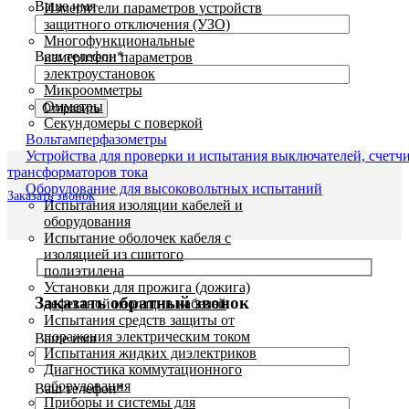
Ваше имя
Измерители параметров устройств
защитного отключения (УЗО)
Многофункциональные
Ваш телефон*
измерители параметров
электроустановок
Микроомметры
Омметры
Секундомеры с поверкой
Вольтамперфазометры
Устройства для проверки и испытания выключателей, счетч
трансформаторов тока
Оборудование для высоковольтных испытаний
Заказать звонок
Испытания изоляции кабелей и
оборудования
Испытание оболочек кабеля с
изоляцией из сшитого
полиэтилена
Установки для прожига (дожига)
Заказать обратный звонок
дефектной изоляции кабелей
Испытания средств защиты от
поражения электрическим током
Ваше имя
Испытания жидких диэлектриков
Диагностика коммутационного
оборудования
Ваш телефон*
Приборы и системы для