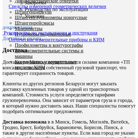
Динамометрические отвертки
5. Закоротки
Средства измерений геометрических величин
6. Руководство по эксплуатации
Штангенциркули
7. Упаковка
Штангенглубиномеры нониусные
Штангенрейсмасы
документация
Микрометры
Руководство по эксплуатации и инструкция
Нутромеры индикаторные
Доставка и оплата
Оптические измерительные приборы и КИМ
Профилометры и контурографы
Доставка
Видеоизмерительные системы и
машины
Координатно-измерительные
Доставка по Минску осуществляется силами компании «ТП
машины КИМ
консалт», используя собственный грузовой транспорт, что
гарантирует сохранность товаров.
Клиенты из других регионов Беларуси могут заказать
доставку купленных товаров у одной из транспортных
компаний. Стоимость услуги определяется тарифами
грузоперевозчика. Она зависит от параметров груза и города,
в который нужно доставить заказ. Наши специалисты помогут
подобрать оптимальное предложение.
Доставка возможна
в в Минск, Гомель, Могилёв, Витебск,
Гродно, Брест, Бобруйск, Барановичи, Борисов, Пинск, а
также в другие населённые пункты. Если ваш город не указан