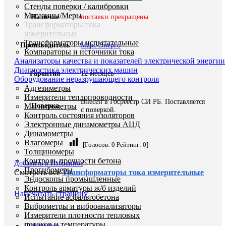
Стенды поверки / калибровки
Магазины/Меры
Наличие
поставки прекращены
Трансформаторы тока
измерительные
Трансформаторы испытательные
Производитель
Марс-Энерго
Компараторы и источники тока
Анализаторы качества и показателей электрической энергии
Диагностика электрических машин
Гарантия
12 месяцев
Оборудование неразрушающего контроля
Адгезиметры
Измерители теплопроводности
Внесен в Госреестр СИ РБ. Поставляется
Магнитометры
Поверка
с поверкой.
Контроль состояния изоляторов
Электронные динамометры АЦД
Динамометры
Влагомеры
[Голосов:
0
Рейтинг:
0
]
Толщиномеры
Контроль прочности бетона
Добавить в Избранное
Прогибомеры
Смотреть все
Трансформаторы тока измерительные
Эндоскопы промышленные
Контроль арматуры ж/б изделий
Напечатать страницу
Испытание асфальтобетона
Виброметры и виброанализаторы
Измерители плотности тепловых
потоков и температуры
Описание