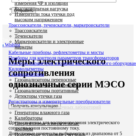
измерения ЧР в изоляции
Высоковольтная нагрузка
Измерители тока утечки под
высоким напряжением
Трассоискатели, течеискатели, маркероискатели
Трассоискатели
Течеискатели
Заказать звонок
Маркероискатели и электронные
Увеличить
Wishlist
0
маркеры
Кабельные приборы, рефлектометры и мосты
Приборы для контроля параметров трансформаторов
Меры электрического
Контроль параметров изоляции высоковольтного оборудова
Киловольтметры
сопротивления
Газоанализаторы
Газоанализаторы переносные
однозначные серии МЭСО
Газоанализаторы стационарные
Газоанализаторы портативные
Детекторы утечки газа
Регистраторы и измерительные преобразователи
Получить консультацию
Оборудование для поверочных лабораторий
Генераторы влажного газа
Калибраторы
Предназначены для воспроизведения электрического
Прецизионные измерительные
сопротивления постоянному току.
приборы
Допустимые номиналы выбираются из диапазона от 5
Поверочные установки счетчиков