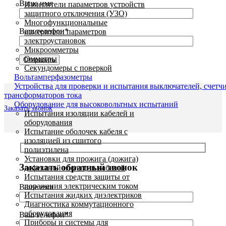
Ваше имя
Измерители параметров устройств
защитного отключения (УЗО)
Многофункциональные
Ваш телефон*
измерители параметров
электроустановок
Микроомметры
Омметры
Секундомеры с поверкой
Вольтамперфазометры
Устройства для проверки и испытания выключателей, счетч
трансформаторов тока
Оборудование для высоковольтных испытаний
Заказать звонок
Испытания изоляции кабелей и
оборудования
Испытание оболочек кабеля с
изоляцией из сшитого
полиэтилена
Установки для прожига (дожига)
Заказать обратный звонок
дефектной изоляции кабелей
Испытания средств защиты от
поражения электрическим током
Ваше имя
Испытания жидких диэлектриков
Диагностика коммутационного
оборудования
Ваш телефон*
Приборы и системы для