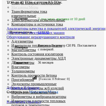
ТОм до 40 ТОм, с шагом 0,5 ТОм.
Стенды поверки / калибровки
Магазины/Меры
Трансформаторы тока
измерительные
Наличие
под заказ, поставка от 10 дней
Трансформаторы испытательные
Компараторы и источники тока
Анализаторы качества и показателей электрической энергии
Производитель
СОНЭЛ
Диагностика электрических машин
Оборудование неразрушающего контроля
Адгезиметры
Измерители теплопроводности
Внесен в Госреестр СИ РБ. Поставляется
Поверка
с поверкой.
Магнитометры
Контроль состояния изоляторов
Электронные динамометры АЦД
Динамометры
Гарантия
36 месяцев
Влагомеры
Толщиномеры
Контроль прочности бетона
[Голосов:
0
Рейтинг:
0
]
Прогибомеры
Эндоскопы промышленные
Добавить в Избранное
Контроль арматуры ж/б изделий
Смотреть все
Магазины/Меры
Испытание асфальтобетона
Виброметры и виброанализаторы
Измерители плотности тепловых
Напечатать страницу
потоков и температуры