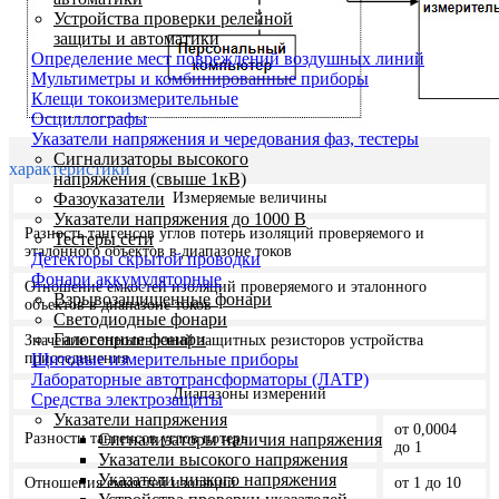
Устройства проверки релейной
защиты и автоматики
Определение мест повреждений воздушных линий
Мультиметры и комбинированные приборы
Клещи токоизмерительные
Осциллографы
Указатели напряжения и чередования фаз, тестеры
Сигнализаторы высокого
характеристики
напряжения (свыше 1кВ)
Фазоуказатели
Измеряемые величины
Указатели напряжения до 1000 В
Разность тангенсов углов потерь изоляций проверяемого и
Тестеры сети
эталонного объектов в диапа­зоне токов
Детекторы скрытой проводки
Фонари аккумуляторные
Отношение емкостей изоляций проверяемого и эталонного
Взрывозащищенные фонари
объектов в диапазоне токов
Светодиодные фонари
Галогенные фонари
Значение сопротивлений защитных резисторов устройства
Щитовые измерительные приборы
присоединения
Лабораторные автотрансформаторы (ЛАТР)
Диапазоны измерений
Средства электрозащиты
Указатели напряжения
от 0,0004
Сигнализаторы наличия напряжения
Разности тангенсов углов потерь
до 1
Указатели высокого напряжения
Указатели низкого напряжения
Отношения емкостей изоляций
от 1 до 10