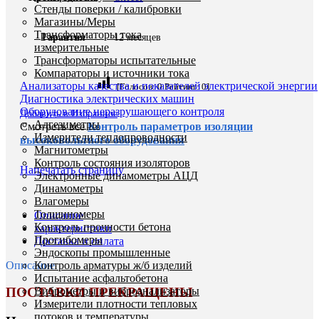
Стенды поверки / калибровки
Магазины/Меры
Трансформаторы тока
Гарантия
12 месяцев
измерительные
Трансформаторы испытательные
Компараторы и источники тока
Анализаторы качества и показателей электрической энергии
[Голосов:
0
Рейтинг:
0
]
Диагностика электрических машин
Оборудование неразрушающего контроля
Добавить в Избранное
Адгезиметры
Смотреть все
Контроль параметров изоляции
Измерители теплопроводности
высоковольтного оборудования
Магнитометры
Контроль состояния изоляторов
Напечатать страницу
Электронные динамометры АЦД
Динамометры
Влагомеры
Толщиномеры
Описание
Контроль прочности бетона
характеристики
Прогибомеры
Доставка и оплата
Эндоскопы промышленные
Описание
Контроль арматуры ж/б изделий
Испытание асфальтобетона
Виброметры и виброанализаторы
ПОСТАВКИ ПРЕКРАЩЕНЫ
Измерители плотности тепловых
потоков и температуры