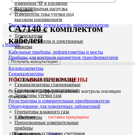
измерения ЧР в изоляции
Высоковольтная нагрузка
Измерители тока утечки под
Устройство согласования
высоким напряжением
Трассоискатели, течеискатели, маркероискатели
СА7140 с комплектом
Трассоискатели
Течеискатели
кабелей
Заказать звонок
Маркероискатели и электронные
Wishlist
0
маркеры
Кабельные приборы, рефлектометры и мосты
Приборы для контроля параметров трансформаторов
Получить консультацию
Контроль параметров изоляции высоковольтного оборудова
Киловольтметры
Газоанализаторы
ПОСТАВКИ ПРЕКРАЩЕНЫ
Газоанализаторы переносные
Газоанализаторы стационарные
Газоанализаторы портативные
Осуществляет дифференциальный контроль изоляции
Детекторы утечки газа
объектов
Регистраторы и измерительные преобразователи
Оборудование для поверочных лабораторий
Генераторы влажного газа
Калибраторы
Наличие
поставки прекращены
Прецизионные измерительные
приборы
Поверочные установки счетчиков
Производитель
Олтест