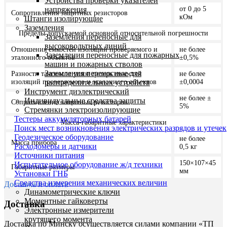
Устройства проверки указателей
напряжения
от 0 до 5
Сопротивления защитных резисторов
кОм
Штанги изолирующие
Заземления
Пределы допускаемой основной относительной погрешности
Заземления переносные для
высоковольтных линий
Отношения емкостей изоляций проверяемого и
не более
Заземления переносные для пожарных
эталонного объектов
±0,5%
машин и пожарных стволов
Заземления переносные для
Разности тангенсов углов потерь емкостей
не более
распределительных устройств
изоляций проверяемого и эталонного объектов
±0,0004
Инструмент диэлектрический
не более ±
Индивидуальные средства защиты
Сопротивления защитных резисторов
5%
Стремянки электроизолирующие
Тестеры аккумуляторных батарей
Масса-габаритные характеристики
Поиск мест возникновения электрических разрядов и утечек
Геодезическое оборудование
не более
Масса прибора
Расходомеры и датчики
0,5 кг
Источники питания
150×107×45
Испытательное оборудование ж/д техники
Габаритные размеры
мм
Установки ГНБ
Средства измерения механических величин
Доставка и оплата
Динамометрические ключи
Моментные гайковерты
Доставка
Электронные измерители
крутящего момента
Доставка по Минску осуществляется силами компании «ТП