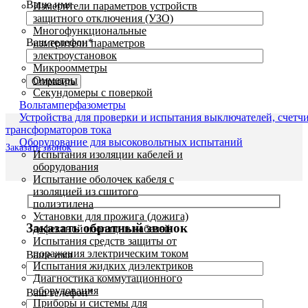
Ваше имя
Измерители параметров устройств
защитного отключения (УЗО)
Многофункциональные
Ваш телефон*
измерители параметров
электроустановок
Микроомметры
Омметры
Секундомеры с поверкой
Вольтамперфазометры
Устройства для проверки и испытания выключателей, счетч
трансформаторов тока
Оборудование для высоковольтных испытаний
Заказать звонок
Испытания изоляции кабелей и
оборудования
Испытание оболочек кабеля с
изоляцией из сшитого
полиэтилена
Установки для прожига (дожига)
Заказать обратный звонок
дефектной изоляции кабелей
Испытания средств защиты от
поражения электрическим током
Ваше имя
Испытания жидких диэлектриков
Диагностика коммутационного
оборудования
Ваш телефон*
Приборы и системы для
Увеличить