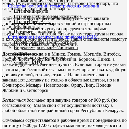
Динамометрические отвертки
консалт», используя собственный грузовой транспорт, что
Средства измерений геометрических величин
гарантирует сохранность товаров.
Штангенциркули
Штангенглубиномеры нониусные
Клиенты из других регионов Беларуси могут заказать
Штангенрейсмасы
доставку купленных товаров у одной из транспортных
Микрометры
компаний. Стоимость услуги определяется тарифами
Нутромеры индикаторные
грузоперевозчика. Она зависит от параметров груза и города,
Оптические измерительные приборы и КИМ
в который нужно доставить заказ. Наши специалисты помогут
Профилометры и контурографы
подобрать оптимальное предложение.
Видеоизмерительные системы и
машины
Доставка возможна
в в Минск, Гомель, Могилёв, Витебск,
Координатно-измерительные
Гродно, Брест, Бобруйск, Барановичи, Борисов, Пинск, а
машины КИМ
также в другие населённые пункты. Если ваш город не указан
в списке, не беспокойтесь – мы сможем организовать удобную
доставку в любую точку страны. Наши клиенты часто
заказывают доставку не только в областные центры, но и в
Солигорск, Мозырь, Новополоцк, Оршу, Лиду, Полоцк,
Жлобин и Светлогорск.
Бесплатная доставка
при закупке товаров от 900 руб. (по
согласованию). Мы за свой счет осуществим доставку в
любой областной или районный город Республики Беларусь.
Самовывоз
осуществляется в рабочее время с понедельника по
пятницу с 9.00 до 17.00 с офиса компании, находящегося по