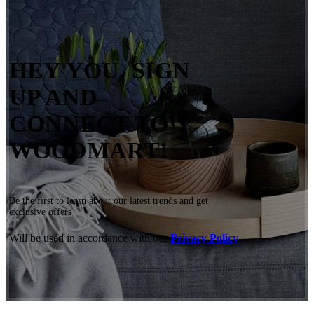
HEY YOU, SIGN
UP AND
CONNECT TO
WOODMART!
Be the first to learn about our latest trends and get
exclusive offers
Will be used in accordance with our
Privacy Policy