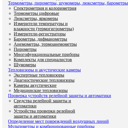
Термометры, пирометры, шумомеры, люксметры, барометры
Спектрометрия и колориметрия
Термометры цифровые
Люксметры, яркомеры
Измерители температуры и
влажности (термогигрометры)
Измерители-регистраторы
Барометры, дифманометры
Анемометры, термоанемометры
Пирометры
Многофункциональные приборы
Комплекты для специалистов
Шумомеры
Тепловизоры и акустические камеры
Экспертные тепловизоры
Диагностические тепловизоры
Камеры акустические
Медицинские тепловизоры
Проверка устройств релейной защиты и автоматики
Средства релейной защиты и
автоматики
Устройства проверки релейной
защиты и автоматики
Определение мест повреждений воздушных линий
Мультиметры и комбинированные приборы