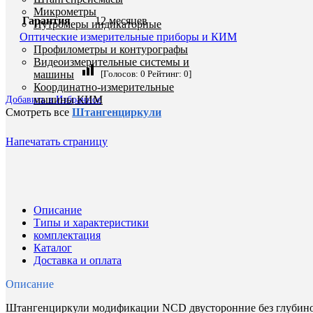
Микрометры
Гарантия
12 месяцев
Нутромеры индикаторные
Оптические измерительные приборы и КИМ
Профилометры и контурографы
Видеоизмерительные системы и
машины
[Голосов:
0
Рейтинг:
0
]
Координатно-измерительные
машины КИМ
Добавить в Избранное
Смотреть все
Штангенциркули
Напечатать страницу
Описание
Типы и характеристики
комплектация
Каталог
Доставка и оплата
Описание
Штангенциркули модификации NCD двусторонние без глубином