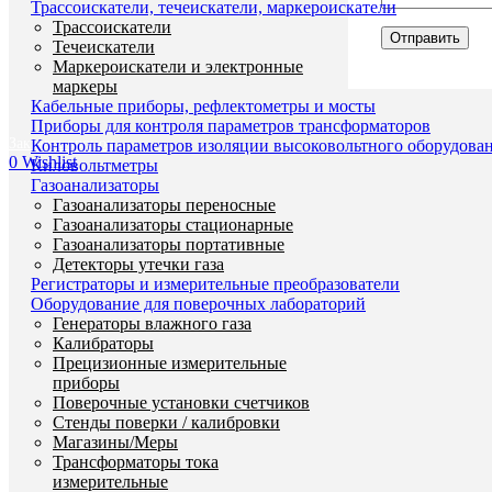
Трассоискатели, течеискатели, маркероискатели
Трассоискатели
Течеискатели
Маркероискатели и электронные
маркеры
Кабельные приборы, рефлектометры и мосты
Приборы для контроля параметров трансформаторов
Заказать звонок
Контроль параметров изоляции высоковольтного оборудова
0
Wishlist
Киловольтметры
Газоанализаторы
Газоанализаторы переносные
Газоанализаторы стационарные
Газоанализаторы портативные
Детекторы утечки газа
Регистраторы и измерительные преобразователи
Оборудование для поверочных лабораторий
Генераторы влажного газа
Калибраторы
Прецизионные измерительные
приборы
Поверочные установки счетчиков
Стенды поверки / калибровки
Магазины/Меры
Трансформаторы тока
измерительные