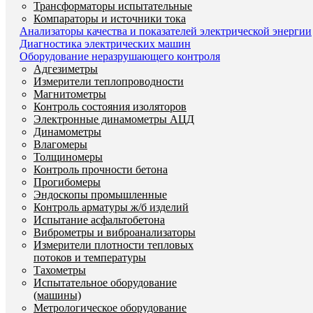
Трансформаторы испытательные
Компараторы и источники тока
Анализаторы качества и показателей электрической энергии
Диагностика электрических машин
Оборудование неразрушающего контроля
Адгезиметры
Измерители теплопроводности
Магнитометры
Контроль состояния изоляторов
Электронные динамометры АЦД
Динамометры
Влагомеры
Толщиномеры
Контроль прочности бетона
Прогибомеры
Эндоскопы промышленные
Контроль арматуры ж/б изделий
Испытание асфальтобетона
Виброметры и виброанализаторы
Измерители плотности тепловых
потоков и температуры
Тахометры
Испытательное оборудование
(машины)
Метрологическое оборудование