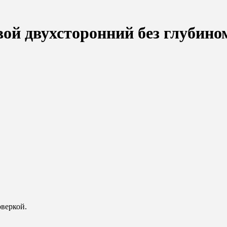
й двухсторонний без глубино
оверкой.