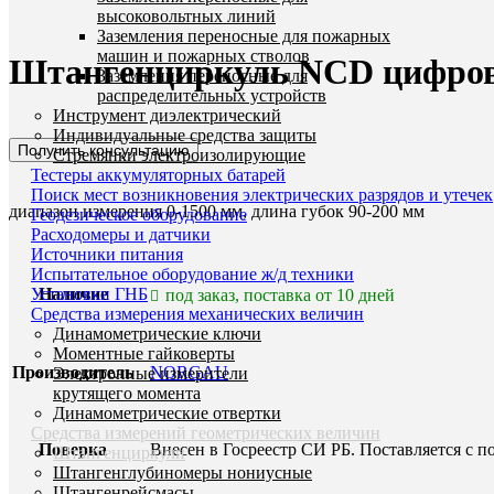
высоковольтных линий
Заземления переносные для пожарных
Увеличить
машин и пожарных стволов
Штангенциркуль NCD цифрово
Заземления переносные для
распределительных устройств
Инструмент диэлектрический
Индивидуальные средства защиты
Получить консультацию
Стремянки электроизолирующие
Тестеры аккумуляторных батарей
Поиск мест возникновения электрических разрядов и утечек
диапазон измерения 0-1500 мм, длина губок 90-200 мм
Геодезическое оборудование
Расходомеры и датчики
Источники питания
Испытательное оборудование ж/д техники
Установки ГНБ
Наличие
под заказ, поставка от 10 дней
Средства измерения механических величин
Динамометрические ключи
Моментные гайковерты
Производитель
NORGAU
Электронные измерители
крутящего момента
Динамометрические отвертки
Средства измерений геометрических величин
Поверка
Внесен в Госреестр СИ РБ. Поставляется с п
Штангенциркули
Штангенглубиномеры нониусные
Штангенрейсмасы