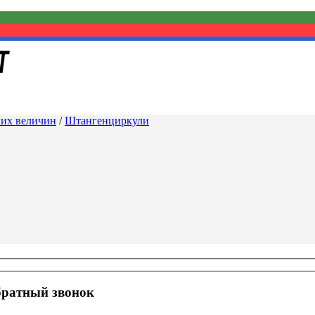
ких величин
/
Штангенциркули
братный звонок