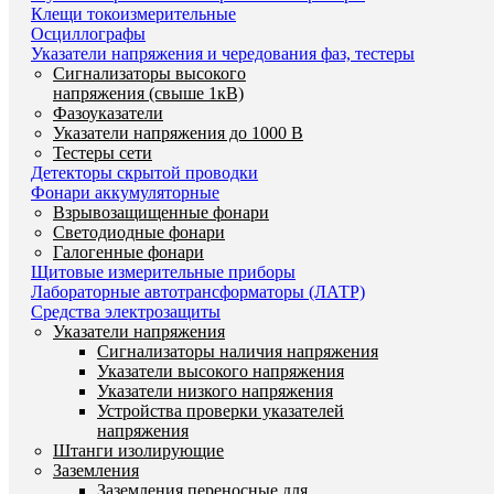
Клещи токоизмерительные
Осциллографы
Указатели напряжения и чередования фаз, тестеры
Сигнализаторы высокого
напряжения (свыше 1кВ)
Фазоуказатели
Указатели напряжения до 1000 В
Тестеры сети
Детекторы скрытой проводки
Фонари аккумуляторные
Взрывозащищенные фонари
Светодиодные фонари
Галогенные фонари
Щитовые измерительные приборы
Лабораторные автотрансформаторы (ЛАТР)
Средства электрозащиты
Указатели напряжения
Сигнализаторы наличия напряжения
Указатели высокого напряжения
Указатели низкого напряжения
Устройства проверки указателей
напряжения
Штанги изолирующие
Заземления
Заземления переносные для