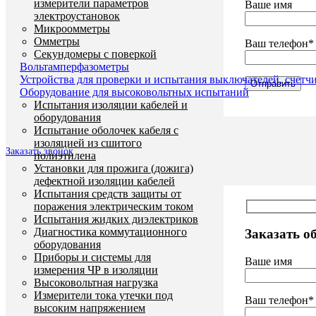
измерители параметров
Ваше имя
электроустановок
Микроомметры
Омметры
Ваш телефон*
Секундомеры с поверкой
Вольтамперфазометры
Устройства для проверки и испытания выключателей, счетч
Оборудование для высоковольтных испытаний
Испытания изоляции кабелей и
оборудования
Испытание оболочек кабеля с
изоляцией из сшитого
Заказать звонок
полиэтилена
Установки для прожига (дожига)
дефектной изоляции кабелей
Испытания средств защиты от
поражения электрическим током
Испытания жидких диэлектриков
Диагностика коммутационного
Заказать о
оборудования
Приборы и системы для
Ваше имя
измерения ЧР в изоляции
Высоковольтная нагрузка
Измерители тока утечки под
Ваш телефон*
высоким напряжением