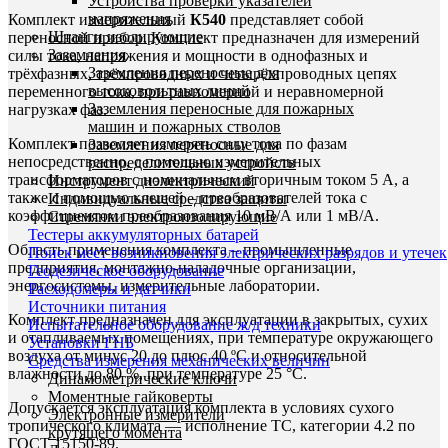
Устройства проверки указателей
напряжения
Комплект измерительный
К540
представляет собой
Штанги изолирующие
переносной прибор. Комплект предназначен для измерений
Заземления
силы тока, напряжения и мощности в однофазных и
Заземления переносные для
трёхфазных, трёхпроводных и четырёхпроводных цепях
высоковольтных линий
переменного тока, при равномерной и неравномерной
Заземления переносные для пожарных
нагрузках фаз.
машин и пожарных стволов
Комплект позволяет измерять силу тока по фазам
Заземления переносные для
непосредственно, с помощью измерительных
распределительных устройств
трансформаторов с номинальным вторичным током 5 А, а
Инструмент диэлектрический
также с помощью клещей – преобразователей тока с
Индивидуальные средства защиты
коэффициентом преобразования 10 мВ/А или 1 мВ/А.
Стремянки электроизолирующие
Тестеры аккумуляторных батарей
Область применения комплекта – промышленные
Поиск мест возникновения электрических разрядов и утечек
предприятия, монтажно-наладочные организации,
Геодезическое оборудование
энергосистемы, измерительные лаборатории.
Расходомеры и датчики
Источники питания
Комплект предназначен для эксплуатации в закрытых, сухих
Испытательное оборудование ж/д техники
и отапливаемых помещениях, при температуре окружающего
Установки ГНБ
воздуха от минус 20 до плюс 40 ºC и относительной
Средства измерения механических величин
влажности до 80 %, при температуре 25 °C.
Динамометрические ключи
Моментные гайковерты
Допускается эксплуатация комплекта в условиях сухого
Электронные измерители
тропического климата — исполнение ТС, категории 4.2 по
крутящего момента
ГОСТ 15150-89.