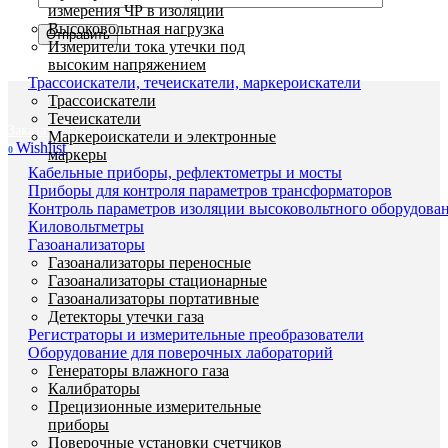
измерения ЧР в изоляции
Высоковольтная нагрузка
Измерители тока утечки под
высоким напряжением
Трассоискатели, течеискатели, маркероискатели
Трассоискатели
Течеискатели
Заказать звонок
Маркероискатели и электронные
Wishlist
0
маркеры
Кабельные приборы, рефлектометры и мосты
Приборы для контроля параметров трансформаторов
Контроль параметров изоляции высоковольтного оборудова
Киловольтметры
Газоанализаторы
Газоанализаторы переносные
Газоанализаторы стационарные
Газоанализаторы портативные
Детекторы утечки газа
Регистраторы и измерительные преобразователи
Оборудование для поверочных лабораторий
Генераторы влажного газа
Калибраторы
Прецизионные измерительные
приборы
Поверочные установки счетчиков