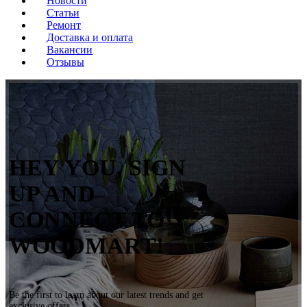
Новости
Статьи
Ремонт
Доставка и оплата
Вакансии
Отзывы
HEY YOU, SIGN
UP AND
CONNECT TO
WOODMART!
Be the first to learn about our latest trends and get
exclusive offers