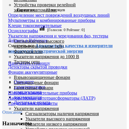
Устройства проверки релейной
защиты и автоматики
Гарантия
12 месяцев
Определение мест повреждений воздушных линий
Мультиметры и комбинированные приборы
Клещи токоизмерительные
[Голосов:
0
Рейтинг:
0
]
Осциллографы
Указатели напряжения и чередования фаз, тестеры
Добавить в Избранное
Сигнализаторы высокого
Смотреть все
Анализаторы качества и измерители
напряжения (свыше 1кВ)
показателей электрической энергии
Фазоуказатели
Указатели напряжения до 1000 В
Тестеры сети
Напечатать страницу
Детекторы скрытой проводки
Фонари аккумуляторные
Взрывозащищенные фонари
Описание
Светодиодные фонари
характеристики
Галогенные фонари
комплектация
Щитовые измерительные приборы
документация
Лабораторные автотрансформаторы (ЛАТР)
Доставка и оплата
Средства электрозащиты
Указатели напряжения
Описание
Сигнализаторы наличия напряжения
Указатели высокого напряжения
Назначение
Указатели низкого напряжения