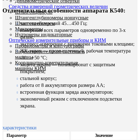
Динамометрические отвертки
Средства измерений геометрических величин
Отличительные особенности аппарата К540:
Штангенциркули
Штангенглубиномеры нониусные
Штангенрейсмасы
частота измерений 45…450 Гц;
Микрометры
измерение всех параметров одновременно по 3-х
Нутромеры индикаторные
фазам;
Оптические измерительные приборы и КИМ
экспресс-измерение с внешними токовыми клещами;
Профилометры и контурографы
ЖК-экран — промышленный, рабочая температура
Видеоизмерительные системы и
машины
-30…+50 °C;
Координатно-измерительные
защита экрана — поликарбонат с защитным
машины КИМ
покрытием;
стальной корпус;
работа от 8 аккумуляторов размера АА;
встроенная функция заряда аккумуляторов;
экономичный режим с отключением подсветки
экрана.
характеристики
Параметр
Значение