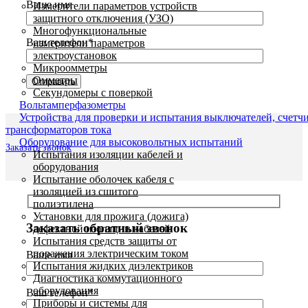
Ваше имя
Измерители параметров устройств
защитного отключения (УЗО)
Многофункциональные
Ваш телефон*
измерители параметров
электроустановок
Микроомметры
Омметры
Секундомеры с поверкой
Вольтамперфазометры
Устройства для проверки и испытания выключателей, счетч
трансформаторов тока
Оборудование для высоковольтных испытаний
Заказать звонок
Испытания изоляции кабелей и
оборудования
Испытание оболочек кабеля с
изоляцией из сшитого
полиэтилена
Установки для прожига (дожига)
Заказать обратный звонок
дефектной изоляции кабелей
Испытания средств защиты от
поражения электрическим током
Ваше имя
Испытания жидких диэлектриков
Диагностика коммутационного
оборудования
Ваш телефон*
Приборы и системы для