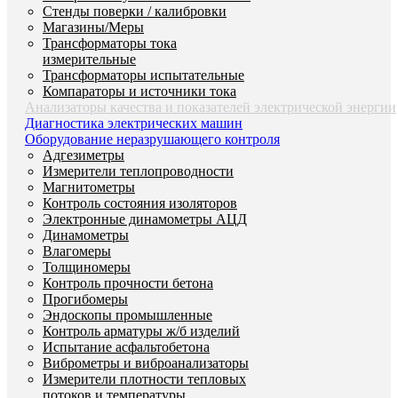
Стенды поверки / калибровки
Магазины/Меры
Трансформаторы тока
измерительные
Трансформаторы испытательные
Компараторы и источники тока
Анализаторы качества и показателей электрической энергии
Диагностика электрических машин
Оборудование неразрушающего контроля
Адгезиметры
Измерители теплопроводности
Магнитометры
Контроль состояния изоляторов
Электронные динамометры АЦД
Динамометры
Влагомеры
Толщиномеры
Контроль прочности бетона
Прогибомеры
Эндоскопы промышленные
Контроль арматуры ж/б изделий
Испытание асфальтобетона
Виброметры и виброанализаторы
Измерители плотности тепловых
потоков и температуры