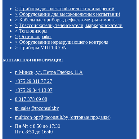
Приборы для электрофизических измерений
Оборудование для высоковольтных испытаний
Кабельные приборы, рефлектометры и мосты
Трассоискатели, течеискатели, маркероискатели
Тепловизоры
Осциллографы
Оборудование неразрушающего контроля
Приборы MULTICON
КОНТАКТНАЯ ИНФОРМАЦИЯ
г. Минск, ул. Петра Глебки, 11А
+375 29 311 77 27
+375 29 344 13 07
8 017 378 09 08
tp_sales@tpconsult.by
multicon-opt@tpconsult.by (оптовые продажи)
Пн-Чт с 8:50 до 17:30
Пт с 8:50 до 16:40