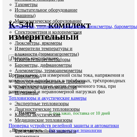
Тахометры
Увеличить
Испытательное оборудование
(машины)
Метрологическое оборудование
К-540 — комплект
Термометры, пирометры, шумомеры, люксметры, барометры
Спектрометрия и колориметрия
измерительный
Термометры цифровые
Люксметры, яркомеры
Измерители температуры и
влажности (термогигрометры)
Получить консультацию
Измерители-регистраторы
Барометры, дифманометры
Анемометры, термоанемометры
Предназначен для измерений силы тока, напряжения и
Пирометры
мощности в однофазных и трёхфазных, трёхпроводных
Многофункциональные приборы
и четырёхпроводных цепях переменного тока, при
Комплекты для специалистов
равномерной и неравномерной нагрузках фаз
Шумомеры
Тепловизоры и акустические камеры
Экспертные тепловизоры
Диагностические тепловизоры
Наличие
под заказ, поставка от 10 дней
Камеры акустические
Медицинские тепловизоры
Проверка устройств релейной защиты и автоматики
Производитель
Высоковольтные технологии
Средства релейной защиты и
автоматики