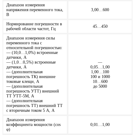
Диапазон измерения
напряжения переменного тока,
3,00…600
В
Нормирование погрешности в
45…450
рабочей области частот, Гц
Диапазон измерения силы
переменного тока с
относительной погрешностью:
— (10,0…1,0%) встроенные
датчики, А
— (1,0…0,5%) встроенные
—
датчики, А
0,05…1,00
— (дополнительная
1,00…100
погрешность ТК) внешние
100 и 1000
токовые клещи, А
10…600
— (дополнительная
до 5000
погрешность УТТ) внешний
ТТ УТТ-5М, А
— (дополнительная
погрешность ТТ) внешний ТТ
с вторичным током 5 А, А
Диапазон измерения
коэффициента мощности (cos
0,01…1,00
φ)