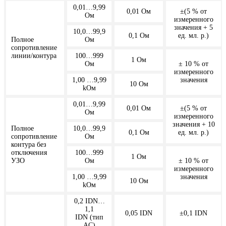
0,01…9,99
0,01 Ом
±(5 % от
Ом
измеренного
значения + 5
10,0…99,9
0,1 Ом
ед. мл. р.)
Полное
Ом
сопротивление
линии/контура
100…999
1 Ом
Ом
± 10 % от
измеренного
1,00 …9,99
значения
10 Ом
kОм
0,01…9,99
0,01 Ом
±(5 % от
Ом
измеренного
значения + 10
Полное
10,0…99,9
0,1 Ом
ед. мл. р.)
сопротивление
Ом
контура без
отключения
100…999
1 Ом
УЗО
Ом
± 10 % от
измеренного
1,00 …9,99
значения
10 Ом
kОм
0,2 IDN…
1,1
0,05 IDN
±0,1 IDN
IDN (тип
AC)