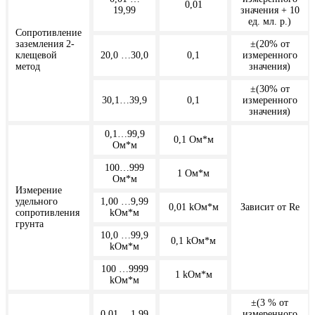
0,01
19,99
значения + 10
ед. мл. р.)
Сопротивление
заземления 2-
±(20% от
клещевой
20,0 …30,0
0,1
измеренного
метод
значения)
±(30% от
30,1…39,9
0,1
измеренного
значения)
0,1…99,9
0,1 Ом*м
Ом*м
100…999
1 Ом*м
Ом*м
Измерение
удельного
1,00 …9,99
0,01 kОм*м
Зависит от Re
сопротивления
kОм*м
грунта
10,0 …99,9
0,1 kОм*м
kОм*м
100 …9999
1 kОм*м
kОм*м
±(3 % от
0,01 …1,99
измеренного