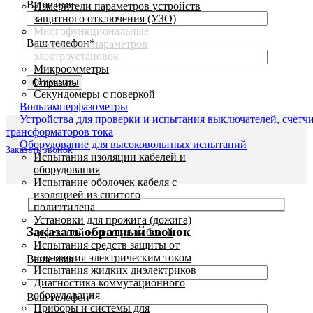
Ваше имя
Измерители параметров устройств
защитного отключения (УЗО)
Многофункциональные
Ваш телефон*
измерители параметров
электроустановок
Микроомметры
Омметры
Секундомеры с поверкой
Вольтамперфазометры
Устройства для проверки и испытания выключателей, счетч
трансформаторов тока
Оборудование для высоковольтных испытаний
Заказать звонок
Испытания изоляции кабелей и
оборудования
Испытание оболочек кабеля с
изоляцией из сшитого
полиэтилена
Установки для прожига (дожига)
Заказать обратный звонок
дефектной изоляции кабелей
Испытания средств защиты от
поражения электрическим током
Ваше имя
Испытания жидких диэлектриков
Диагностика коммутационного
оборудования
Ваш телефон*
Приборы и системы для