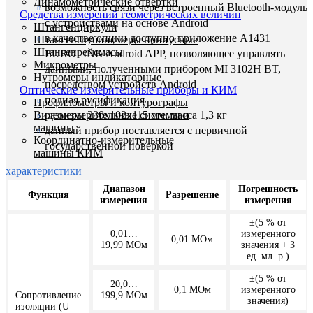
Динамометрические отвертки
возможность связи через встроенный Bluetooth-модуль
Средства измерений геометрических величин
с устройствами на основе Android
Штангенциркули
в качестве опции доступно приложение А1431
Штангенглубиномеры нониусные
Штангенрейсмасы
EUROLINK Android APP, позволяющее управлять
Микрометры
данными, полученными прибором MI 3102H BT,
Нутромеры индикаторные
посредством устройств Android
Оптические измерительные приборы и КИМ
полная русификация
Профилометры и контурографы
размеры 230х102х115 мм, масса 1,3 кг
Видеоизмерительные системы и
машины
данный прибор поставляется с первичной
Координатно-измерительные
государственной поверкой
машины КИМ
характеристики
Диапазон
Погрешность
Функция
Разрешение
измерения
измерения
±(5 % от
0,01…
измеренного
0,01 МОм
19,99 МОм
значения + 3
ед. мл. р.)
±(5 % от
20,0…
0,1 МОм
измеренного
Сопротивление
199,9 МОм
значения)
изоляции (U=