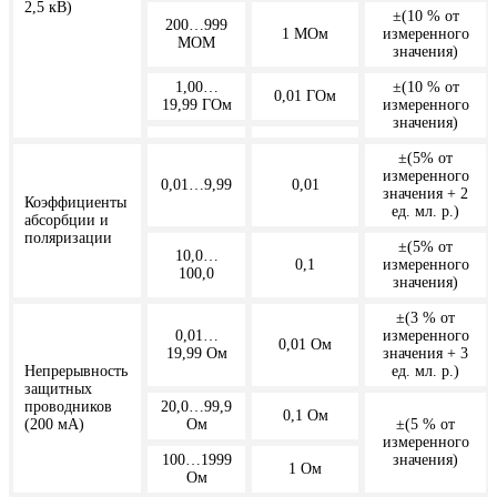
2,5 кВ)
±(10 % от
200…999
1 МОм
измеренного
МОМ
значения)
1,00…
±(10 % от
0,01 ГОм
19,99 ГОм
измеренного
значения)
±(5% от
измеренного
0,01…9,99
0,01
значения + 2
Коэффициенты
ед. мл. р.)
абсорбции и
поляризации
±(5% от
10,0…
0,1
измеренного
100,0
значения)
±(3 % от
0,01…
измеренного
0,01 Ом
19,99 Ом
значения + 3
Непрерывность
ед. мл. р.)
защитных
проводников
20,0…99,9
0,1 Ом
(200 мА)
Ом
±(5 % от
измеренного
100…1999
значения)
1 Ом
Ом