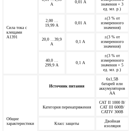
0,01 А
А
значения + 3
ед. мл. р.)
±(3 % от
2,00 …
0,01 А
измеренного
19,99 А
Сила тока с
значения)
клещами
А1391
±(3 % от
20,0 …39,9
0,1 А
измеренного
А
значения)
±(3 % от
40,0 …
измеренного
0,1 А
299,9 А
значения + 5
ед. мл. р.)
6х1,5В
батарей или
Источник питания
аккумуляторов
АА
САТ II 1000 В/
Категория перенапряжения
CAT III 600В/
CATIV 300В
Общие
Двойная
характеристики
Класс защиты
изоляция