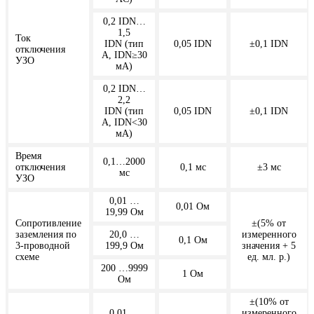
0,2 IDN…
1,5
Ток
IDN (тип
0,05 IDN
±0,1 IDN
отключения
A, IDN≥30
УЗО
мА)
0,2 IDN…
2,2
IDN (тип
0,05 IDN
±0,1 IDN
A, IDN<30
мА)
Время
0,1…2000
отключения
0,1 мс
±3 мс
мс
УЗО
0,01 …
0,01 Ом
19,99 Ом
Сопротивление
±(5% от
заземления по
20,0 …
измеренного
0,1 Ом
3-проводной
199,9 Ом
значения + 5
схеме
ед. мл. р.)
200 …9999
1 Ом
Ом
±(10% от
0,01 …
измеренного