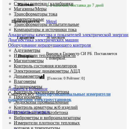
Стенды поверки / калибровки
Наличие
в наличии, поставка до 7 дней
Магазины/Меры
Трансформаторы тока
измерительные
Производитель
Metrel
Трансформаторы испытательные
Компараторы и источники тока
Анализаторы качества и показателей электрической энергии
Гарантия
36 месяцев
Диагностика электрических машин
Оборудование неразрушающего контроля
Адгезиметры
Внесен в Госреестр СИ РБ. Поставляется
Измерители теплопроводности
Поверка
с поверкой.
Магнитометры
Контроль состояния изоляторов
Электронные динамометры АЦД
Динамометры
[Голосов:
0
Рейтинг:
0
]
Влагомеры
Толщиномеры
Добавить в Избранное
Контроль прочности бетона
Смотреть все
Многофункциональные измерители
Прогибомеры
параметров электроустановок
Эндоскопы промышленные
Контроль арматуры ж/б изделий
Напечатать страницу
Испытание асфальтобетона
Виброметры и виброанализаторы
Измерители плотности тепловых
потоков и температуры