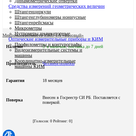
Динамометрические отвертки
Средства измерений геометрических величин
Штангенциркули
Штангенглубиномеры нониусные
Штангенрейсмасы
Микрометры
Нутромеры индикаторные
Микромиллиомметр ИКС-1А «Базовый»
Оптические измерительные приборы и КИМ
Профилометры и контурографы
Наличие
в наличии, поставка до 7 дней
Видеоизмерительные системы и
машины
Координатно-измерительные
Производитель
Челэнергоприбор
машины КИМ
Гарантия
18 месяцев
Внесен в Госреестр СИ РБ. Поставляется с
Поверка
поверкой.
[Голосов:
0
Рейтинг:
0
]