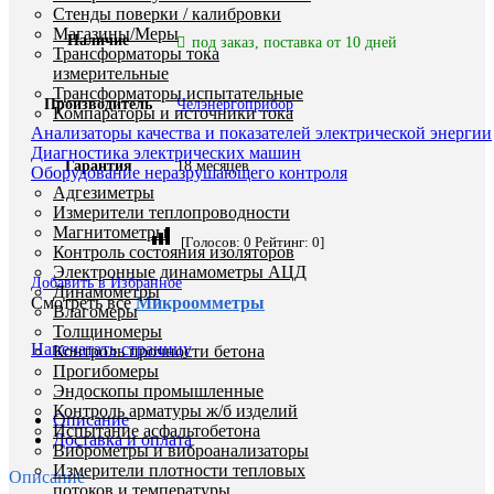
Стенды поверки / калибровки
Магазины/Меры
Наличие
под заказ, поставка от 10 дней
Трансформаторы тока
измерительные
Трансформаторы испытательные
Производитель
Челэнергоприбор
Компараторы и источники тока
Анализаторы качества и показателей электрической энергии
Диагностика электрических машин
Гарантия
18 месяцев
Оборудование неразрушающего контроля
Адгезиметры
Измерители теплопроводности
Магнитометры
[Голосов:
0
Рейтинг:
0
]
Контроль состояния изоляторов
Электронные динамометры АЦД
Добавить в Избранное
Динамометры
Смотреть все
Микроомметры
Влагомеры
Толщиномеры
Напечатать страницу
Контроль прочности бетона
Прогибомеры
Эндоскопы промышленные
Контроль арматуры ж/б изделий
Описание
Испытание асфальтобетона
Доставка и оплата
Виброметры и виброанализаторы
Измерители плотности тепловых
Описание
потоков и температуры