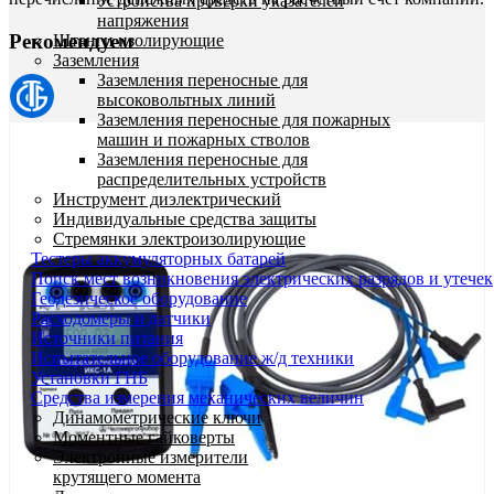
Устройства проверки указателей
напряжения
Рекомендуем
Штанги изолирующие
Заземления
Заземления переносные для
высоковольтных линий
Заземления переносные для пожарных
машин и пожарных стволов
Заземления переносные для
распределительных устройств
Инструмент диэлектрический
Индивидуальные средства защиты
Стремянки электроизолирующие
Тестеры аккумуляторных батарей
Поиск мест возникновения электрических разрядов и утечек
Геодезическое оборудование
Расходомеры и датчики
Источники питания
Испытательное оборудование ж/д техники
Установки ГНБ
Средства измерения механических величин
Динамометрические ключи
Моментные гайковерты
Электронные измерители
крутящего момента