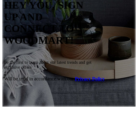
HEY YOU, SIGN
UP AND
CONNECT TO
WOODMART!
Be the first to learn about our latest trends and get
exclusive offers
Will be used in accordance with our
Privacy Policy