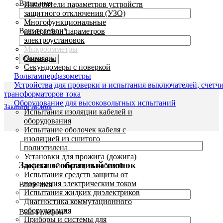
Ваше имя
Измерители параметров устройств
защитного отключения (УЗО)
Многофункциональные
Ваш телефон*
измерители параметров
электроустановок
Микроомметры
Омметры
Секундомеры с поверкой
Вольтамперфазометры
Устройства для проверки и испытания выключателей, счетч
трансформаторов тока
Оборудование для высоковольтных испытаний
Заказать звонок
Испытания изоляции кабелей и
оборудования
Испытание оболочек кабеля с
изоляцией из сшитого
полиэтилена
Установки для прожига (дожига)
Заказать обратный звонок
дефектной изоляции кабелей
Испытания средств защиты от
поражения электрическим током
Ваше имя
Испытания жидких диэлектриков
Диагностика коммутационного
оборудования
Ваш телефон*
Приборы и системы для