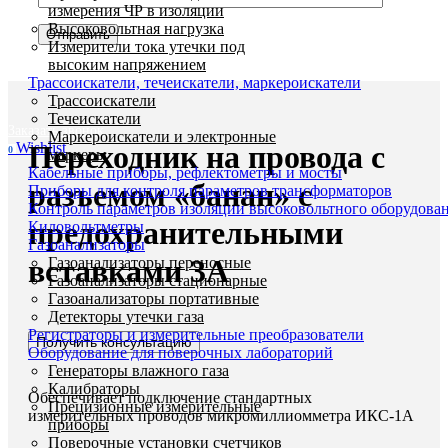
измерения ЧР в изоляции
Высоковольтная нагрузка
Измерители тока утечки под
высоким напряжением
Трассоискатели, течеискатели, маркероискатели
Увеличить
Трассоискатели
Течеискатели
Заказать звонок
Маркероискатели и электронные
Переходник на провода с
Wishlist
0
маркеры
Кабельные приборы, рефлектометры и мосты
разъемом «банан» с
Приборы для контроля параметров трансформаторов
Контроль параметров изоляции высоковольтного оборудова
предохранительными
Киловольтметры
Газоанализаторы
вставками 3А
Газоанализаторы переносные
Газоанализаторы стационарные
Газоанализаторы портативные
Детекторы утечки газа
Регистраторы и измерительные преобразователи
Получить консультацию
Оборудование для поверочных лабораторий
Генераторы влажного газа
Калибраторы
Обеспечивает подключение стандартных
Прецизионные измерительные
измерительных проводов микромиллиомметра ИКС-1А
приборы
Поверочные установки счетчиков