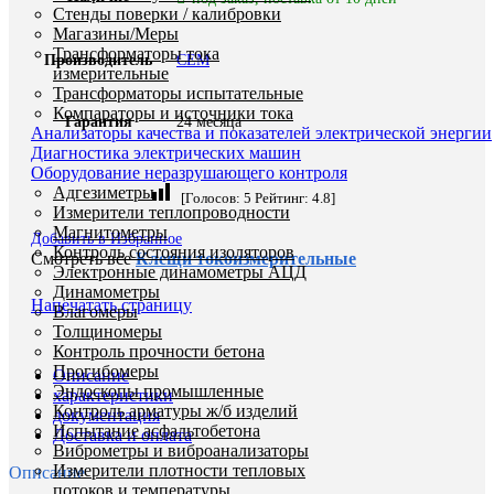
Стенды поверки / калибровки
Магазины/Меры
Трансформаторы тока
Производитель
CEM
измерительные
Трансформаторы испытательные
Компараторы и источники тока
Гарантия
24 месяца
Анализаторы качества и показателей электрической энергии
Диагностика электрических машин
Оборудование неразрушающего контроля
Адгезиметры
[Голосов:
5
Рейтинг:
4.8
]
Измерители теплопроводности
Магнитометры
Добавить в Избранное
Контроль состояния изоляторов
Смотреть все
Клещи токоизмерительные
Электронные динамометры АЦД
Динамометры
Напечатать страницу
Влагомеры
Толщиномеры
Контроль прочности бетона
Прогибомеры
Описание
Эндоскопы промышленные
характеристики
Контроль арматуры ж/б изделий
документация
Испытание асфальтобетона
Доставка и оплата
Виброметры и виброанализаторы
Измерители плотности тепловых
Описание
потоков и температуры