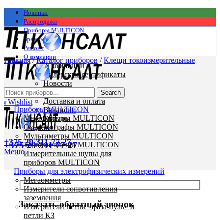
Новинки
Распродажа
Приборы MULTICON
Бренды
Ремонт
О компании
Главная
/
Каталог приборов
/
Клещи токоизмерительные
О компании
Дилерские сертификаты
Новости
Статьи
Search
Доставка и оплата
Wishlist
0
Приборы MULTICON
Вакансии
Мегаомметры MULTICON
Отзывы
Осциллографы MULTICON
Контакты
Мультиметры MULTICON
+375 29 311 77 27
+375 29 311 77 27
Токовые клещи MULTICON
Меню
Измерительные щупы для
приборов MULTICON
Приборы для электрофизических измерений
Мегаомметры
Измерители сопротивления
заземления
Заказать обратный звонок
Измерители петли «фаза-нуль» и
петли КЗ