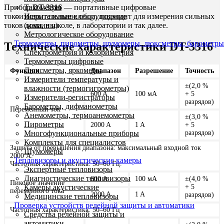
Тахометры
Прибор
DT-3316
— портативные цифровые
Испытательное оборудование
токоизмерительные клещи, подходит для измерения сильных
(машины)
токов дома, в школе, в лаборатории и так далее.
Метрологическое оборудование
Термометры, пирометры, шумомеры, люксметры, барометры
Технические характеристики DT-3316
Спектрометрия и колориметрия
Термометры цифровые
Люксметры, яркомеры
Функции
Диапазон
Разрешение
Точность
Измерители температуры и
±(2,0 %
влажности (термогигрометры)
600 A
100 мА
+ 5
Измерители-регистраторы
разрядов)
Барометры, дифманометры
Переменный ток
Анемометры, термоанемометры
±(3,0 %
Пирометры
2000 A
1 A
+ 5
Многофункциональные приборы
разрядов)
Комплекты для специалистов
Защита от превышения диапазона: максимальный входной ток
Шумомеры
2000 А.
Тепловизоры и акустические камеры
Частотная характеристика: 50–60 Гц.
Экспертные тепловизоры
Диагностические тепловизоры
600 A
100 мА
±(4,0 %
Пиковое значение
Камеры акустические
+ 5
переменного тока
2000 A
1 A
разрядов)
Медицинские тепловизоры
Проверка устройств релейной защиты и автоматики
Частотная характеристика: 50–60 Гц
Средства релейной защиты и
автоматики