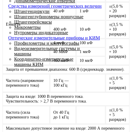
Динамометрические отвертки
Средства измерений геометрических величин
±(5,0 %
Штангенциркули
40 нФ
1 нФ
+ 20
разрядов)
Штангенглубиномеры нониусные
Штангенрейсмасы
Емкость
±(3,5 %
Микрометры
400 нФ
10 нФ
+ 10
Нутромеры индикаторные
разрядов)
Оптические измерительные приборы и КИМ
Профилометры и контурографы
4 мкФ
100 нФ
±(5,0 %
Видеоизмерительные системы и
40 МКФ
1 мкФ
+ 10
машины
разрядов)
Координатно-измерительные
400 мкФ
10 мкФ
машины КИМ
Защита от превышения диапазона: 600 В (среднеквадр. значение).
±(1,0 %
Частота (напряжение
10 Гц —
+ 5
переменного тока)
100 кГц
разрядов)
Защита на входе: 1000 В переменного тока.
Чувствительность: > 2,7 В переменного тока.
±(1,0 %
Частота (сила
От 40 Гц
+ 5
переменного тока)
до 1 кГц
разрядов)
Максимально допустимое значение на входе: 2000 А переменного