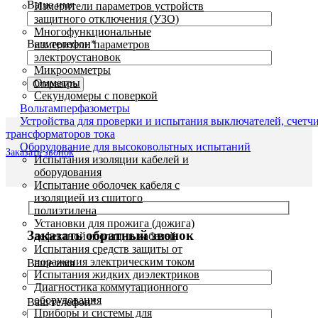
Ваше имя
Измерители параметров устройств
защитного отключения (УЗО)
Многофункциональные
Ваш телефон*
измерители параметров
электроустановок
Микроомметры
Омметры
Секундомеры с поверкой
Вольтамперфазометры
Устройства для проверки и испытания выключателей, счетч
трансформаторов тока
Оборудование для высоковольтных испытаний
Заказать звонок
Испытания изоляции кабелей и
оборудования
Испытание оболочек кабеля с
изоляцией из сшитого
полиэтилена
Установки для прожига (дожига)
Заказать обратный звонок
дефектной изоляции кабелей
Испытания средств защиты от
поражения электрическим током
Ваше имя
Испытания жидких диэлектриков
Диагностика коммутационного
оборудования
Ваш телефон*
Приборы и системы для