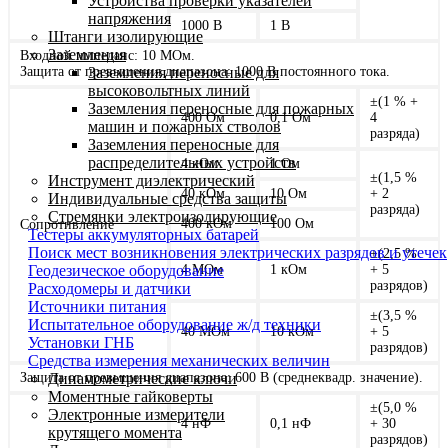
Устройства проверки указателей
напряжения
1000 В
1 В
Штанги изолирующие
Заземления
Входной импеданс: 10 MОм.
Защита от превышения диапазона: 1000 В постоянного тока.
Заземления переносные для
высоковольтных линий
±(1 % +
Заземления переносные для пожарных
400 Ом
0,1 Ом
4
машин и пожарных стволов
разряда)
Заземления переносные для
распределительных устройств
4 кОм
1 Ом
±(1,5 %
Инструмент диэлектрический
40 кОм
10 Ом
+ 2
Индивидуальные средства защиты
разряда)
Стремянки электроизолирующие
400 кОм
100 Ом
Сопротивление
Тестеры аккумуляторных батарей
Поиск мест возникновения электрических разрядов и утечек
±(2,5 %
Геодезическое оборудование
4 МОм
1 кОм
+ 5
разрядов)
Расходомеры и датчики
Источники питания
±(3,5 %
Испытательное оборудование ж/д техники
40 МОм
10 кОм
+ 5
Установки ГНБ
разрядов)
Средства измерения механических величин
Защита от превышения диапазона: 600 В (среднеквадр. значение).
Динамометрические ключи
Моментные гайковерты
±(5,0 %
Электронные измерители
4 нФ
0,1 нФ
+ 30
крутящего момента
разрядов)