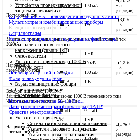
±(2,0 %
Устройства проверки релейной
600 A
100 мА
+ 5
защиты и автоматики
разрядов)
Постоянный ток
Определение мест повреждений воздушных линий
±(3,0 %
Мультиметры и комбинированные приборы
2000 A
1 A
+ 5
Клещи токоизмерительные
разрядов)
Осциллографы
Указатели напряжения и чередования фаз, тестеры
Защита от превышения диапазона: максимальный входной ток
2000 А
Сигнализаторы высокого
напряжения (свыше 1кВ)
4 В
1 мВ
Фазоуказатели
Указатели напряжения до 1000 В
±(1,2 %
40 В
10 мВ
Напряжение
Тестеры сети
+ 5
переменного тока
Детекторы скрытой проводки
400 В
100 мВ
разрядов)
Фонари аккумуляторные
1000 В
1 В
Взрывозащищенные фонари
Светодиодные фонари
Входной импеданс: 10 MОм.
Галогенные фонари
Защита от превышения диапазона: 1000 В переменного тока.
Щитовые измерительные приборы
Частотная характеристика: 50–400 Гц
Лабораторные автотрансформаторы (ЛАТР)
400 мВ
0,1 мВ
Средства электрозащиты
Указатели напряжения
4 В
1 мВ
Сигнализаторы наличия напряжения
±(1 % +
Напряжение
Указатели высокого напряжения
40 В
10 мВ
3
постоянного тока
Указатели низкого напряжения
разряда)
400 В
100 мВ