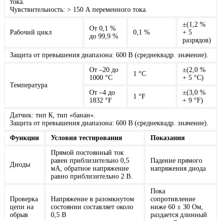
тока.
Чувствительность: > 150 А переменного тока.
±(1,2 %
От 0,1 %
Рабочий цикл
0,1 %
+ 5
до 99,9 %
разрядов)
Защита от превышения диапазона: 600 В (среднеквадр. значение).
От –20 до
±(2,0 %
1 °C
1000 °С
+ 5 °С)
Температура
От –4 до
±(3,0 %
1 °F
1832 °F
+ 9 °F)
Датчик: тип К, тип «банан».
Защита от превышения диапазона: 600 В (среднеквадр. значение).
Функции
Условия тестирования
Показания
Прямой постоянный ток
равен приблизительно 0,5
Падение прямого
Диоды
мА, обратное напряжение
напряжения диода
равно приблизительно 2 В.
Пока
Проверка
Напряжение в разомкнутом
сопротивление
цепи на
состоянии составляет около
ниже 60 ± 30 Ом,
обрыв
0,5 В
раздается длинный